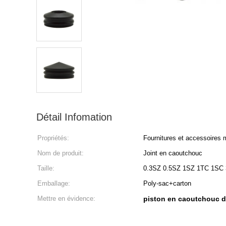
Détail Infomation
Propriétés:
Fournitures et accessoires
Nom de produit:
Joint en caoutchouc
Taille:
0.3SZ 0.5SZ 1SZ 1TC 1SC
Emballage:
Poly-sac+carton
Mettre en évidence:
piston en caoutchouc d