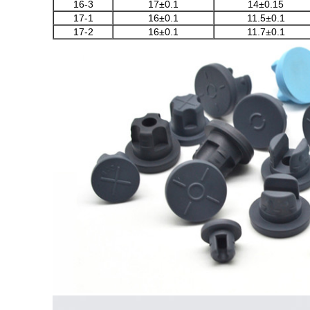
16-3
17±0.1
14±0.15
17-1
16±0.1
11.5±0.1
17-2
16±0.1
11.7±0.1