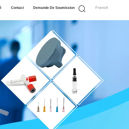
French
é
Contact
Demande De Soumission