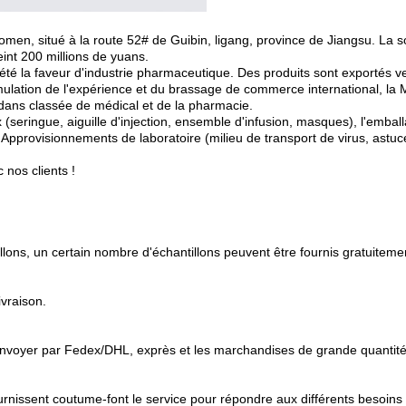
Homen, situé à la route 52# de Guibin, ligang, province de Jiangsu. L
eint 200 millions de yuans.
ait été la faveur d'industrie pharmaceutique. Des produits sont exportés 
umulation de l'expérience et du brassage de commerce international, la
dans classée de médical et de la pharmacie.
seringue, aiguille d'injection, ensemble d'infusion, masques), l'emba
Approvisionnements de laboratoire (milieu de transport de virus, astuce 
nos clients !
llons, un certain nombre d'échantillons peuvent être fournis gratuitemen
ivraison.
 envoyer par Fedex/DHL, exprès et les marchandises de grande quantité
urnissent coutume-font le service pour répondre aux différents besoins 