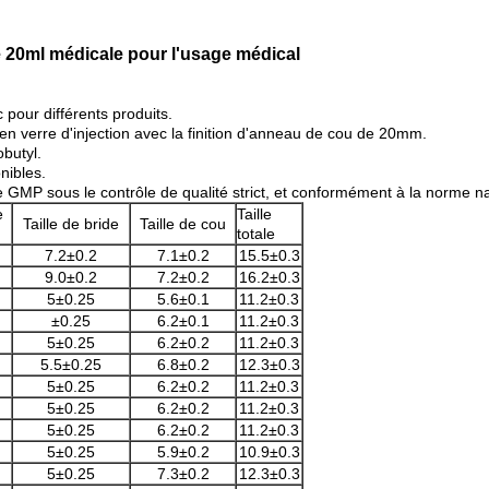
 20ml médicale pour l'usage médical
pour différents produits.
en verre d'injection avec la finition d'anneau de cou de 20mm.
butyl.
nibles.
 de GMP sous le contrôle de qualité strict, et conformément à la norme na
e
Taille
Taille de bride
Taille de cou
totale
7.2±0.2
7.1±0.2
15.5±0.3
9.0±0.2
7.2±0.2
16.2±0.3
5±0.25
5.6±0.1
11.2±0.3
±0.25
6.2±0.1
11.2±0.3
5±0.25
6.2±0.2
11.2±0.3
5.5±0.25
6.8±0.2
12.3±0.3
5±0.25
6.2±0.2
11.2±0.3
5±0.25
6.2±0.2
11.2±0.3
5±0.25
6.2±0.2
11.2±0.3
5±0.25
5.9±0.2
10.9±0.3
5±0.25
7.3±0.2
12.3±0.3