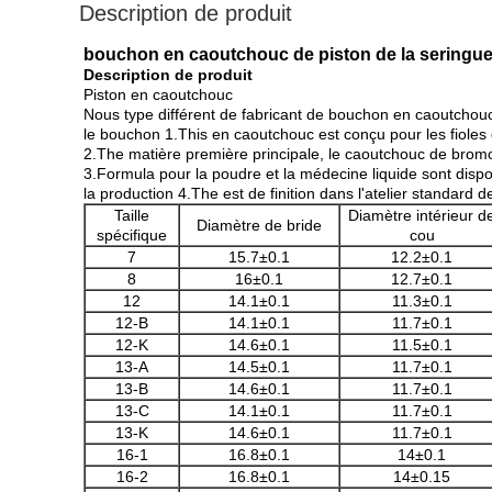
Description de produit
bouchon en caoutchouc de piston de la seringue
Description de produit
Piston en caoutchouc
Nous type différent de fabricant de bouchon en caoutchouc 
le bouchon 1.This en caoutchouc est conçu pour les fioles 
2.The matière première principale, le caoutchouc de bromo
3.Formula pour la poudre et la médecine liquide sont dispo
la production 4.The est de finition dans l'atelier standard
Taille
Diamètre intérieur d
Diamètre de bride
spécifique
cou
7
15.7±0.1
12.2±0.1
8
16±0.1
12.7±0.1
12
14.1±0.1
11.3±0.1
12-B
14.1±0.1
11.7±0.1
12-K
14.6±0.1
11.5±0.1
13-A
14.5±0.1
11.7±0.1
13-B
14.6±0.1
11.7±0.1
13-C
14.1±0.1
11.7±0.1
13-K
14.6±0.1
11.7±0.1
16-1
16.8±0.1
14±0.1
16-2
16.8±0.1
14±0.15