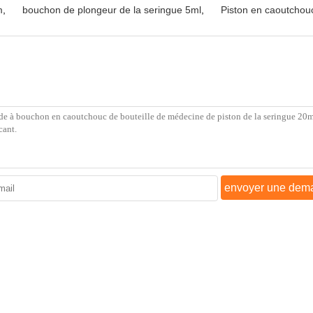
m
,
bouchon de plongeur de la seringue 5ml
,
Piston en caoutchouc
envoyer une dem