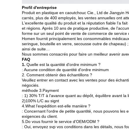
Profil d'entreprise
Produit en plastique en caoutchouc Cie., Ltd de Jiangyin 
carrés, plus de 400 employés, les ventes annuelles ont att
L'excellente qualité du produit et la réputation fiable l'a f
et régions. Après 10 ans de pratique productive, de l'acc
forme sur un seul point de vente de commerce de service 
Homen fournit principalement les consommables médicaux (
seringue, bouteille en verre, secousse outre de chapeau) ; 
ainsi de suite…
Nous sommes consacrés pour faire un meilleur avenir avec 
FAQ
1.
Quelle est la quantité d'ordre minimum ?
: Aucune condition de quantité d'ordre minimum
2. Comment obtenir des échantillons ?
Veuillez entrer en contact avec les ventes pour des échanti
négociés.
méthode 3.Payment
: 1) 30% T/T à l'avance quant au dépôt, équilibre avant la l
2)100% L/C au signt
4.What l'expédition est-elle manière ?
: Concernant l'ordre de petite quantité, nous pouvons les
exigences du client.
5.Do vous fournir le service d'OEM/ODM ?
: Oui, envoyez svp vos conditions dans les détails, nous fo