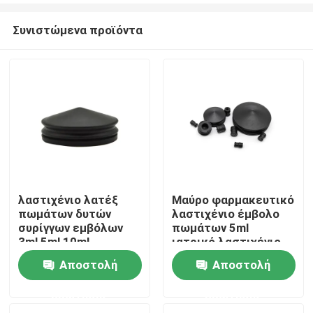
Συνιστώμενα προϊόντα
λαστιχένιο λατέξ
Μαύρο φαρμακευτικό
πωμάτων δυτών
λαστιχένιο έμβολο
Αρχική Σελίδα
συρίγγων εμβόλων
πωμάτων 5ml
3ml 5ml 10ml
ιατρικό λαστιχένιο
ελεύθερο
Αποστολή
Αποστολή
Προϊόντα
ερώτησης
ερώτησης
Σχετικά με εμάς