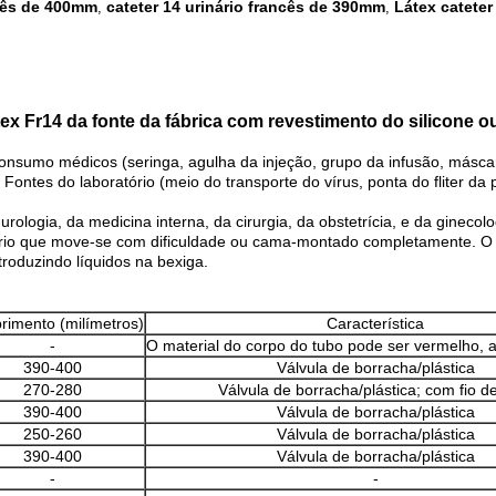
ncês de 400mm
cateter 14 urinário francês de 390mm
Látex cateter
,
,
ex Fr14 da fonte da fábrica com revestimento do silicone ou 
onsumo médicos (seringa, agulha da injeção, grupo da infusão, másc
; Fontes do laboratório (meio do transporte do vírus, ponta do fliter d
urologia, da medicina interna, da cirurgia, da obstetrícia, e da gine
rio que move-se com dificuldade ou cama-montado completamente. O c
troduzindo líquidos na bexiga.
imento (milímetros)
Característica
-
O material do corpo do tubo pode ser vermelho, 
390-400
Válvula de borracha/plástica
270-280
Válvula de borracha/plástica; com fio d
390-400
Válvula de borracha/plástica
250-260
Válvula de borracha/plástica
390-400
Válvula de borracha/plástica
-
-