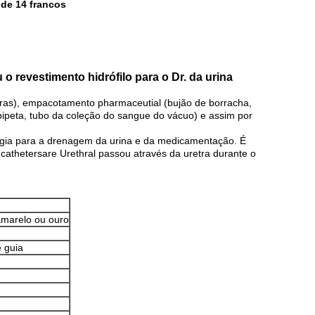
 de 14 francos
o revestimento hidrófilo para o Dr. da urina
aras), empacotamento pharmaceutial (bujão de borracha,
a pipeta, tubo da coleção do sangue do vácuo) e assim por
cologia para a drenagem da urina e da medicamentação. É
athetersare Urethral passou através da uretra durante o
amarelo ou ouro
e guia