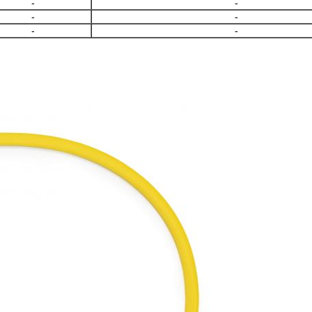
-
-
-
-
-
-