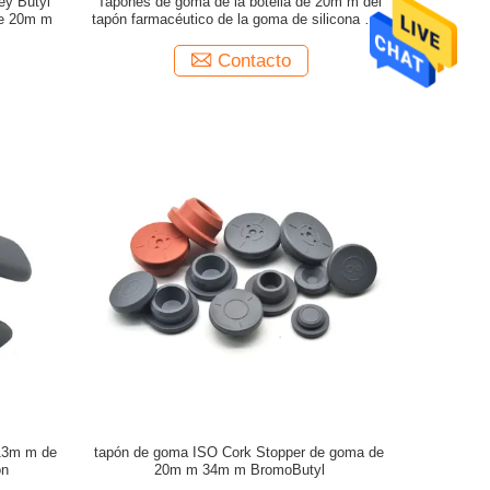
ey Butyl
Tapónes de goma de la botella de 20m m del
de 20m m
tapón farmacéutico de la goma de silicona con
el agujero
Contacto
13m m de
tapón de goma ISO Cork Stopper de goma de
ón
20m m 34m m BromoButyl