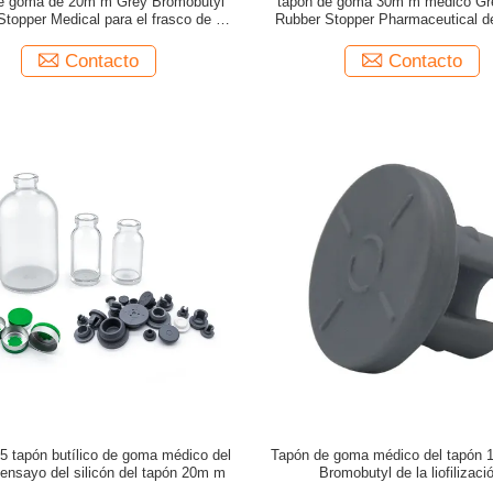
de goma de 20m m Grey Bromobutyl
tapón de goma 30m m médico Gr
topper Medical para el frasco de la
Rubber Stopper Pharmaceutical 
inyección
Contacto
Contacto
 tapón butílico de goma médico del
Tapón de goma médico del tapón 
 ensayo del silicón del tapón 20m m
Bromobutyl de la liofilizaci