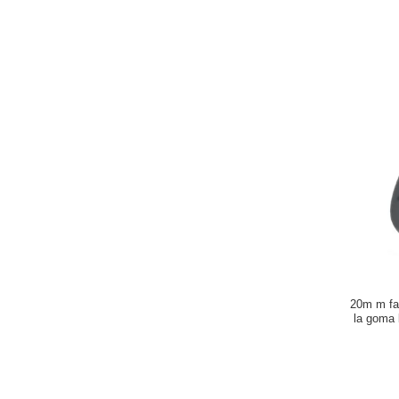
20m m fa
la goma b