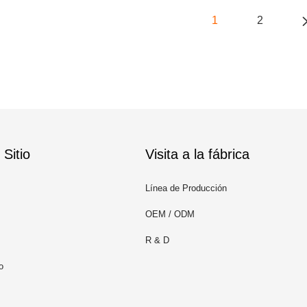
1
2
Sitio
Visita a la fábrica
Línea de Producción
OEM / ODM
R & D
o