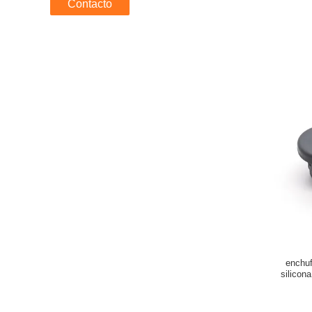
Contacto
enchuf
silicon