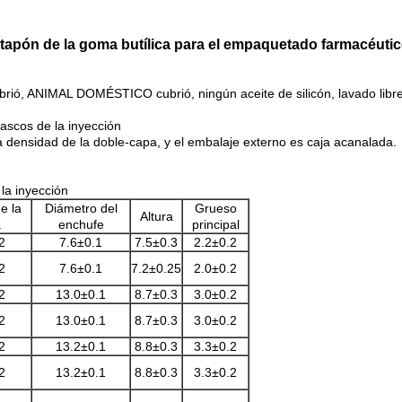
 tapón de la goma butílica para el empaquetado farmacéuti
brió, ANIMAL DOMÉSTICO cubrió, ningún aceite de silicón, lavado libr
rascos de la inyección
ta densidad de la doble-capa, y el embalaje externo es caja acanalada.
la inyección
e la
Diámetro del
Grueso
Altura
a
enchufe
principal
2
7.6±0.1
7.5±0.3
2.2±0.2
2
7.6±0.1
7.2±0.25
2.0±0.2
2
13.0±0.1
8.7±0.3
3.0±0.2
2
13.0±0.1
8.7±0.3
3.0±0.2
2
13.2±0.1
8.8±0.3
3.3±0.2
2
13.2±0.1
8.8±0.3
3.3±0.2