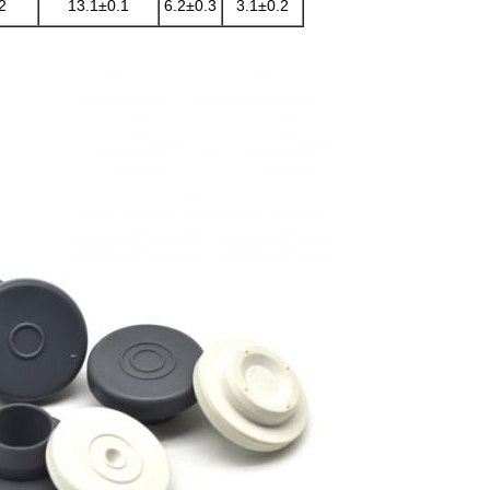
2
13.1±0.1
6.2±0.3
3.1±0.2