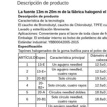
Descripción de producto
La fuente 13m m 20m m de la fábrica halogenó el
Descripción de producto
Característica de la tecnología
El caucho de Bromobutyl, caucho de Chlorobutyl, TPFE cu
Lavado y esterilización libremente
Aplicaciones: Conveniente para el lacre de toda clase de f
Embalaje: El embalar interno es bolso de polietileno de al
Estándar industrial: YBB00042005-2015
Especificación
Tapónes halogenados de la goma butílica para el polvo de 
Diámetro d
ARTÍCULO
Espec.
Característica principal
cabez
1
13-E
Un agujero needled
12.5±0.
Un agujero needled,
2
13-E+
12.5±0.
cuatro rayos
3
20-B2
Solo círculo
19.5±0.
20-
4
Solo círculo, cuatro rayos
12.5±0.
B2+
5
20-A
Círculos needled dobles
18.8±0.
Solo círculo needled,
6
20-B1
18.8±0.
cuatro rayos
Un agujero needled, solo