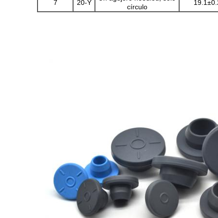
7
20-Y
19.1±0.
círculo