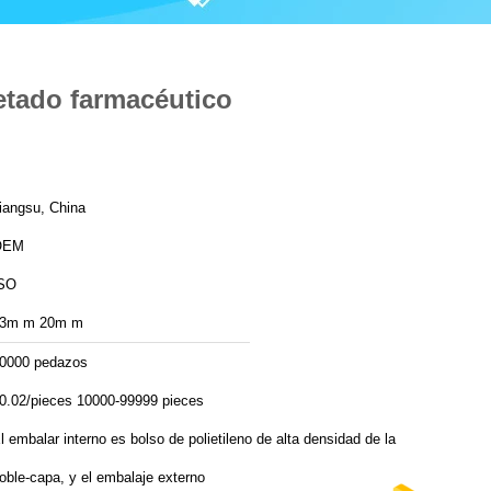
etado farmacéutico
iangsu, China
OEM
SO
3m m 20m m
0000 pedazos
0.02/pieces 10000-99999 pieces
l embalar interno es bolso de polietileno de alta densidad de la
oble-capa, y el embalaje externo