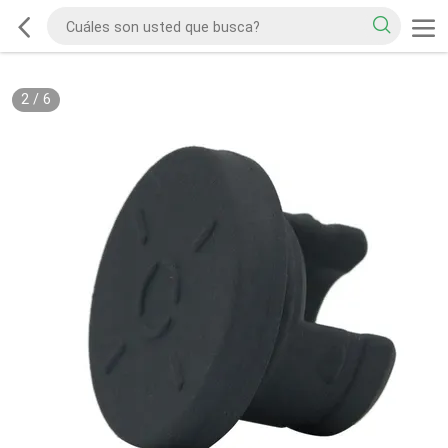
2
/
6