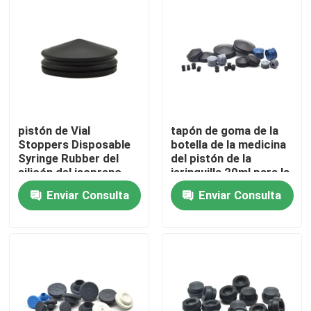
Visita a la fábrica
Control de Calidad
Contacto
pistón de Vial
tapón de goma de la
Stoppers Disposable
botella de la medicina
Syringe Rubber del
del pistón de la
Solicitar una cotización
silicón del isopreno
jeringuilla 20ml para la
5ml
jeringuilla
Enviar Consulta
Enviar Consulta
Goma de silicona médica
Tapón de goma médico
Émbolo de goma de la jeringuilla