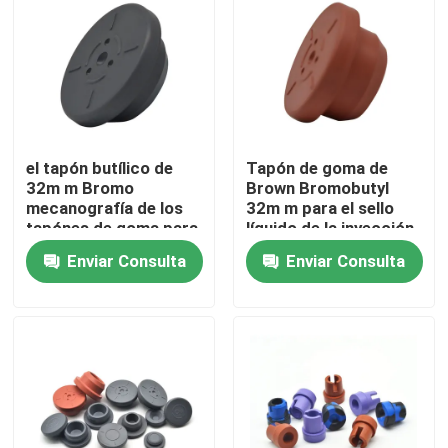
Visita a la fábrica
Control de Calidad
el tapón butílico de
Tapón de goma de
Contacto
32m m Bromo
Brown Bromobutyl
mecanografía de los
32m m para el sello
tapónes de goma para
líquido de la inyección
Solicitar una cotización
los productos
Enviar Consulta
Enviar Consulta
farmacéuticos
Goma de silicona médica
Tapón de goma médico
Émbolo de goma de la jeringuilla