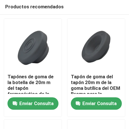
Productos recomendados
Tapónes de goma de
Tapón de goma del
la botella de 20m m
tapón 20m m de la
del tapón
goma butílica del OEM
Inicio
farmacéutico de la
Bromo para la
goma de silicona con
inyección
Enviar Consulta
Enviar Consulta
el agujero
Productos
Sobre nosotros