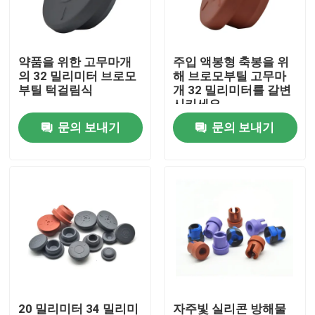
공장 투어
약품을 위한 고무마개
주입 액봉형 축봉을 위
의 32 밀리미터 브로모
해 브로모부틸 고무마
품질 관리
부틸 턱걸림식
개 32 밀리미터를 갈변
시키세요
문의 보내기
문의 보내기
연락처
견적 요청
의학 실리콘 고무
의학 고무마개
충돌 시린지 플런저
20 밀리미터 34 밀리미
자주빛 실리콘 방해물