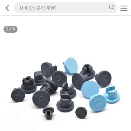
2
/
6