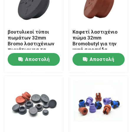
Γύρος εργοστασίων
βουτυλικοί τύποι
Καφετί λαστιχένιο
Ποιοτικός έλεγχος
πωμάτων 32mm
πώμα 32mm
Bromo λαστιχένιων
Bromobutyl για την
πωμάτων για τα
υγρή σφραγίδα
επαφή
φαρμακευτικά είδη
εγχύσεων
Αποστολή
Αποστολή
ερώτησης
ερώτησης
Ζητήστε ένα απόσπασμα
Ιατρικό λάστιχο σιλικόνης
Ιατρικό λαστιχένιο πώμα
Λαστιχένιος δύτης συρίγγων