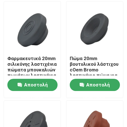
Φαρμακευτικά 20mm
Πώμα 20mm
σιλικόνης λαστιχένια
βουτυλικού λάστιχου
πώματα μπουκαλιών
cOem Bromo
πωμάτων λαστιχένια
λαστιχένιο πώμα για
με την τρύπα
την έγχυση
Αποστολή
Αποστολή
Αρχική Σελίδα
ερώτησης
ερώτησης
Προϊόντα
Σχετικά με εμάς