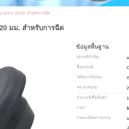
น จุกยาง 20 มม. สำหรับการฉีด
 20 มม. สำหรับการฉีด
ข้อมูลพื้นฐาน
สถานที่กำเนิด:
ม
ชื่อแบรนด์:
ได้รับการรับรอง:
I
หมายเลขรุ่น:
2
จำนวนสั่งซื้อขั้นต่ำ:
1
ราคา:
$
รายละเอียดการบรรจุ:
บ
เ