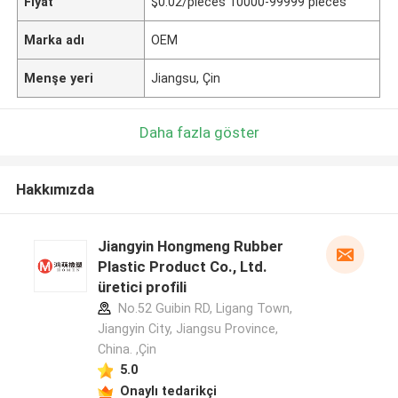
Fiyat
$0.02/pieces 10000-99999 pieces
Marka adı
OEM
Menşe yeri
Jiangsu, Çin
Daha fazla göster
Hakkımızda
Jiangyin Hongmeng Rubber
Plastic Product Co., Ltd.
üretici profili
No.52 Guibin RD, Ligang Town,
Jiangyin City, Jiangsu Province,
China. ,Çin
5.0
Onaylı tedarikçi