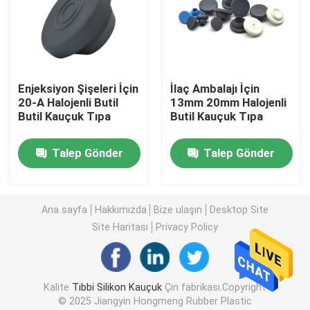
Fabrika turu
Kalite kontrol
Enjeksiyon Şişeleri İçin
İlaç Ambalajı İçin
20-A Halojenli Butil
13mm 20mm Halojenli
Butil Kauçuk Tıpa
Butil Kauçuk Tıpa
Bize ulaşın
Talep Gönder
Talep Gönder
Teklif isteği
Ana sayfa
Hakkımızda
Bize ulaşın
Desktop Site
Tıbbi Silikon Kauçuk
Site Haritası
Privacy Policy
Tıbbi Kauçuk Tıpa
Kalite
Tıbbi Silikon Kauçuk
Çin fabrikası.Copyright
© 2025 Jiangyin Hongmeng Rubber Plastic
Kauçuk Şırınga Pistonu