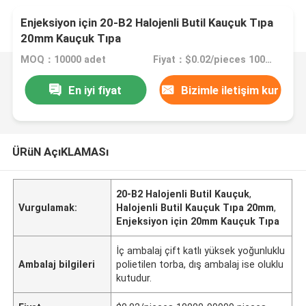
Enjeksiyon için 20-B2 Halojenli Butil Kauçuk Tıpa
20mm Kauçuk Tıpa
MOQ：10000 adet
Fiyat：$0.02/pieces 10000-99999 pieces
En iyi fiyat
Bizimle iletişim kur
ÜRüN AçıKLAMASı
20-B2 Halojenli Butil Kauçuk
,
Vurgulamak:
Halojenli Butil Kauçuk Tıpa 20mm
,
Enjeksiyon için 20mm Kauçuk Tıpa
İç ambalaj çift katlı yüksek yoğunluklu
Ambalaj bilgileri
polietilen torba, dış ambalaj ise oluklu
kutudur.