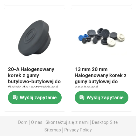
Wycieczka po fabryce
Kontrola jakości
Skontaktuj się z nami
20-A Halogenowany
13 mm 20 mm
Poprosić o wycenę
korek z gumy
Halogenowany korek z
butylowo-butylowej do
gumy butylowej do
fiolek do wstrzykiwań
opakowań
farmaceutycznych
Medyczna guma silikonowa
Wyślij zapytanie
Wyślij zapytanie
Gumowy korek medyczny
Dom
O nas
Skontaktuj się z nami
Desktop Site
Sitemap
Privacy Policy
Gumowy tłok strzykawki