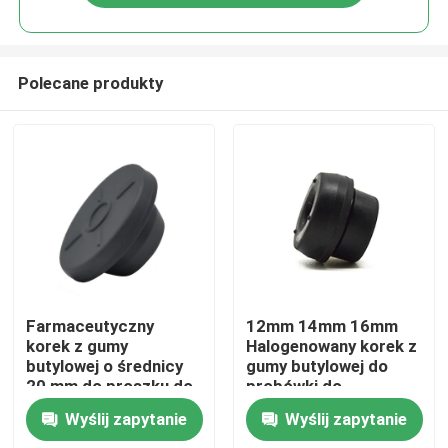
Polecane produkty
Dom
Farmaceutyczny
12mm 14mm 16mm
korek z gumy
Halogenowany korek z
butylowej o średnicy
gumy butylowej do
Produkty
20 mm do proszku do
probówki do
wstrzykiwań
pobierania krwi
Wyślij zapytanie
Wyślij zapytanie
O nas