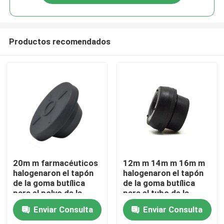
Productos recomendados
Inicio
20m m farmacéuticos
12m m 14m m 16m m
halogenaron el tapón
halogenaron el tapón
de la goma butílica
de la goma butílica
Productos
para el polvo de la
para el tubo de la
inyección
colección de la sangre
Enviar Consulta
Enviar Consulta
Sobre nosotros