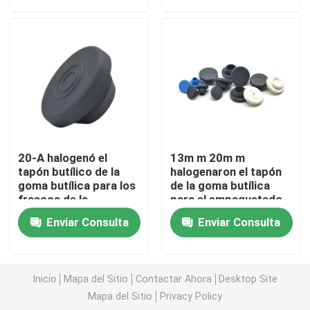
Visita a la fábrica
Control de Calidad
Contacto
20-A halogenó el
13m m 20m m
Solicitar una cotización
tapón butílico de la
halogenaron el tapón
goma butílica para los
de la goma butílica
frascos de la
para el empaquetado
inyección
farmacéutico
Goma de silicona médica
Enviar Consulta
Enviar Consulta
Tapón de goma médico
Inicio
Mapa del Sitio
Contactar Ahora
Desktop Site
Mapa del Sitio
Privacy Policy
Émbolo de goma de la jeringuilla