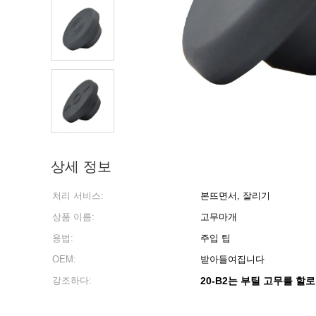
상세 정보
처리 서비스:
본뜨면서, 잘리기
상품 이름:
고무마개
용법:
주입 팁
OEM:
받아들여집니다
강조하다:
20-B2는 부틸 고무를 