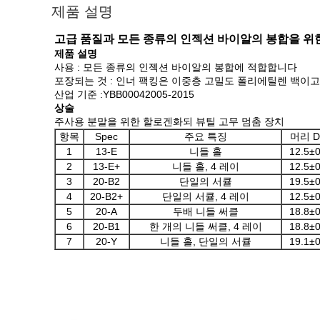
제품 설명
고급 품질과 모든 종류의 인젝션 바이알의 봉합을 위한 
제품 설명
사용 : 모든 종류의 인젝션 바이알의 봉합에 적합합니다
포장되는 것 : 인너 팩킹은 이중층 고밀도 폴리에틸렌 백이
산업 기준 :YBB00042005-2015
상술
주사용 분말을 위한 할로겐화되 뷰틸 고무 멈춤 장치
항목
Spec
주요 특징
머리 D
1
13-E
니들 홀
12.5±0
2
13-E+
니들 홀, 4 레이
12.5±0
3
20-B2
단일의 서큘
19.5±0
4
20-B2+
단일의 서큘, 4 레이
12.5±0
5
20-A
두배 니들 써클
18.8±0
6
20-B1
한 개의 니들 써클, 4 레이
18.8±0
7
20-Y
니들 홀, 단일의 서큘
19.1±0