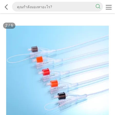
2
/
6