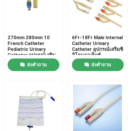
ทัวร์โรงงาน
ควบคุมคุณภาพ
270mm 280mm 10
6Fr-18Fr Male Internal
French Catheter
Catheter Urinary
Pediatric Urinary
Catheter อุปกรณ์เสริมซิ
ติดต่อเรา
Catheter อุปกรณ์เสริม
ลิโคนลาเท็กซ์
Fr10
ส่งคำถาม
ส่งคำถาม
ขออ้าง
ยางซิลิโคนทางการแพทย์
จุกยางทางการแพทย์
ลูกสูบเข็มฉีดยายาง