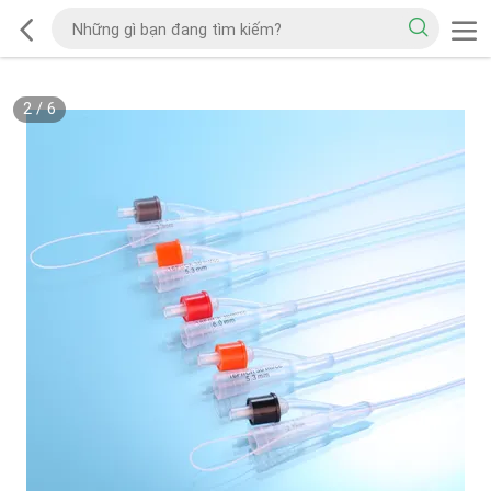
2
/
6