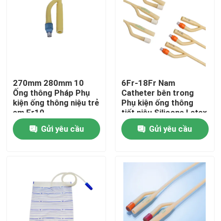
Tham quan nhà máy
Kiểm soát chất lượng
270mm 280mm 10
6Fr-18Fr Nam
Liên hệ chúng tôi
Ống thông Pháp Phụ
Catheter bên trong
kiện ống thông niệu trẻ
Phụ kiện ống thông
em Fr10
tiết niệu Silicone Latex
Yêu cầu báo giá
Gửi yêu cầu
Gửi yêu cầu
Cao su silicon y tế
Nút cao su y tế
Pít tông ống tiêm cao su