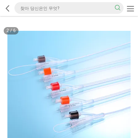
2
/
6