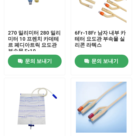
공장 투어
270 밀리미터 280 밀리
6Fr-18Fr 남자 내부 카
품질 관리
미터 10 프렌치 카데테
테터 요도관 부속물 실
르 페디아트릭 요도관
리콘 라텍스
부속물 Fr10
연락처
문의 보내기
문의 보내기
견적 요청
의학 실리콘 고무
의학 고무마개
충돌 시린지 플런저