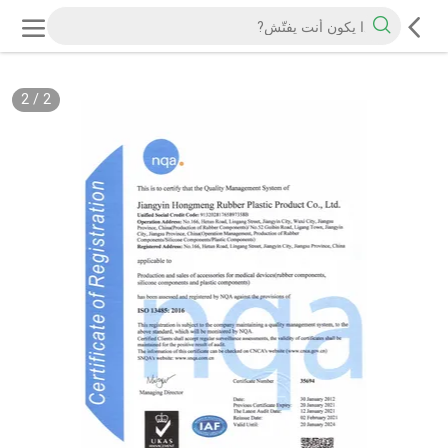
2
/
2