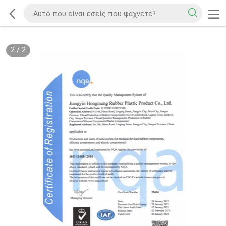
2
/
2