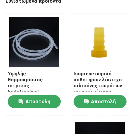
Συνιστώμενα προϊόντα
Υψηλής
Isoprene ουρικό
θερμοκρασίας
καθετήρων λάστιχο
ιατρικός
σιλικόνης πωμάτων
Endotracheal
ιατρικό κίτρινο
Αρχική Σελίδα
σωλήνας σιλικόνης
Αποστολή
Αποστολή
cOem σωλήνων
σιλικόνης
Προϊόντα
ερώτησης
ερώτησης
Σχετικά με εμάς