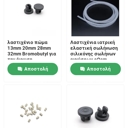
Γύρος εργοστασίων
Ποιοτικός έλεγχος
λαστιχένιο πώμα
Λαστιχένια ιατρική
13mm 20mm 28mm
ελαστική σωλήνωση
επαφή
32mm Bromobutyl για
σιλικόνης σωλήνων
την έγχυση
εγχύσεων cOem
ιατρική
Αποστολή
Αποστολή
Ζητήστε ένα απόσπασμα
ερώτησης
ερώτησης
Ιατρικό λάστιχο σιλικόνης
Ιατρικό λαστιχένιο πώμα
Λαστιχένιος δύτης συρίγγων