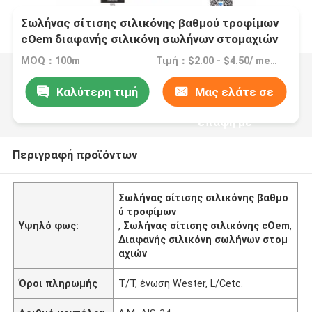
Σωλήνας σίτισης σιλικόνης βαθμού τροφίμων
cOem διαφανής σιλικόνη σωλήνων στομαχιών
MOQ：100m
Τιμή：$2.00 - $4.50/ meter |1000 meter/meters(Min. order)
Καλύτερη τιμή
Μας ελάτε σε
επαφή με
Περιγραφή προϊόντων
Σωλήνας σίτισης σιλικόνης βαθμο
ύ τροφίμων
Υψηλό φως:
,
Σωλήνας σίτισης σιλικόνης cOem
,
Διαφανής σιλικόνη σωλήνων στομ
αχιών
Όροι πληρωμής
T/T, ένωση Wester, L/Cetc.