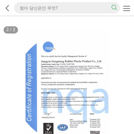
2
/
2