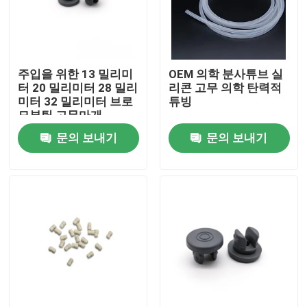
공장 투어
주입을 위한 13 밀리미
OEM 의학 분사튜브 실
품질 관리
터 20 밀리미터 28 밀리
리콘 고무 의학 탄력적
미터 32 밀리미터 브로
튜빙
모부틸 고무마개
연락처
문의 보내기
문의 보내기
견적 요청
의학 실리콘 고무
의학 고무마개
충돌 시린지 플런저