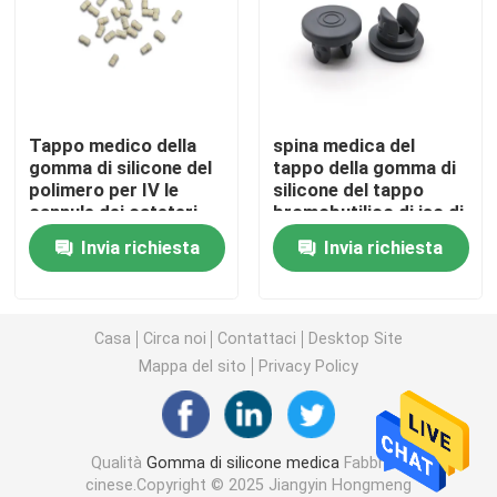
Accessori della siringa
Accessori della raccolta del sangue
Tappo medico della
spina medica del
gomma di silicone del
tappo della gomma di
polimero per IV le
silicone del tappo
Tappo di gomma butilica
cannule dei cateteri
bromobutilico di iso di
20mm
Invia richiesta
Invia richiesta
Parti precompilate della siringa
Gomma butilica alogenata
Casa
Circa noi
Contattaci
Desktop Site
Mappa del sito
Privacy Policy
Metropolitana medica del silicone
Qualità
Gomma di silicone medica
Fabbrica
Metropolitana di drenaggio
cinese.Copyright © 2025 Jiangyin Hongmeng