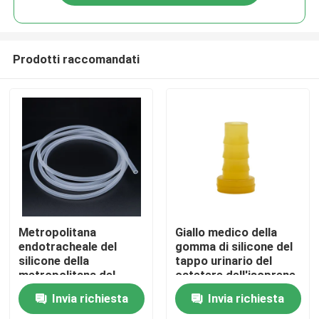
Prodotti raccomandati
Casa
Metropolitana
Giallo medico della
endotracheale del
gomma di silicone del
silicone della
tappo urinario del
Prodotti
metropolitana del
catetere dell'isoprene
silicone medico ad
Invia richiesta
Invia richiesta
alta temperatura
Chi siamo
dell'OEM