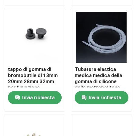
Fatory Tour
Controllo di qualità
Contattaci
tappo di gomma di
Tubatura elastica
Richiedere un preventivo
bromobutile di 13mm
medica medica della
20mm 28mm 32mm
gomma di silicone
per l'iniezione
della metropolitana
dell'iniezione dell'OEM
Gomma di silicone medica
Invia richiesta
Invia richiesta
Tappo di gomma medico
Tuffatore di gomma della siringa