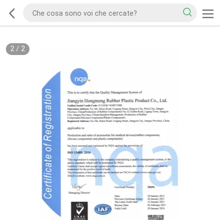
2
/
2