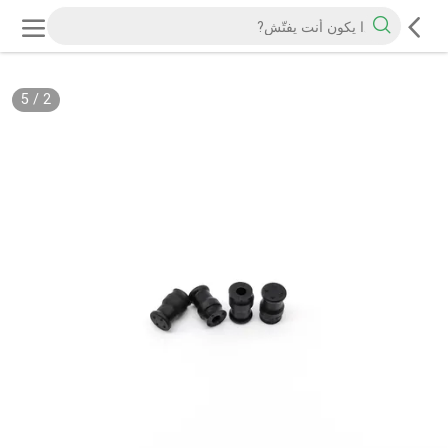
5
/
2