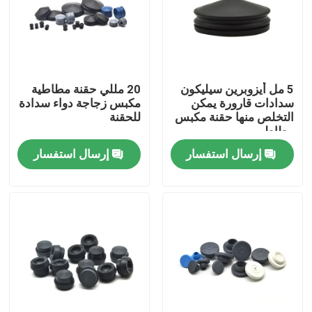
جولة في المعمل
ضبط الجودة
5 مل أيزوبرين سيليكون
20 مللي حقنة مطاطية
سدادات قارورة يمكن
مكبس زجاجة دواء سدادة
التخلص منها حقنة مكبس
للحقنة
اتصل بنا
مطاطي
إرسال استفسار
إرسال استفسار
طلب اقتباس
مطاط السيليكون الطبي
سدادة مطاطية طبية
مكبس حقنة مطاطية