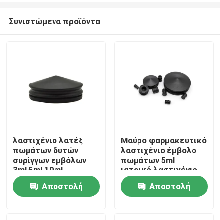
Συνιστώμενα προϊόντα
λαστιχένιο λατέξ
Μαύρο φαρμακευτικό
πωμάτων δυτών
λαστιχένιο έμβολο
Αρχική Σελίδα
συρίγγων εμβόλων
πωμάτων 5ml
3ml 5ml 10ml
ιατρικό λαστιχένιο
ελεύθερο
Αποστολή
Αποστολή
Προϊόντα
ερώτησης
ερώτησης
Σχετικά με εμάς