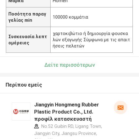
Μάρκα
Homen
Ποσότητα παραγ
100000 κομμάτια
γελίας min
χαρτοκιβώτιο ή δημιουργία φουσκα
Συσκευασία λεπτ
λών εξαγωγής Σύμφωνα με τις απαιτ
ομέρειες
ήσεις πελατών
Δείτε περισσότερων
Περίπου εμείς
Jiangyin Hongmeng Rubber
Plastic Product Co., Ltd.
προφίλ κατασκευαστή
No.52 Guibin RD, Ligang Town,
Jiangyin City, Jiangsu Province,