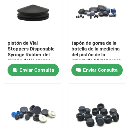
Visita a la fábrica
Control de Calidad
pistón de Vial
tapón de goma de la
Stoppers Disposable
botella de la medicina
Contacto
Syringe Rubber del
del pistón de la
silicón del isopreno
jeringuilla 20ml para la
5ml
jeringuilla
Enviar Consulta
Enviar Consulta
Solicitar una cotización
Goma de silicona médica
Tapón de goma médico
Émbolo de goma de la jeringuilla