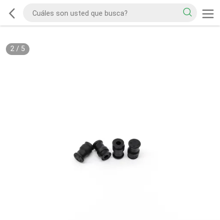
2
/
5