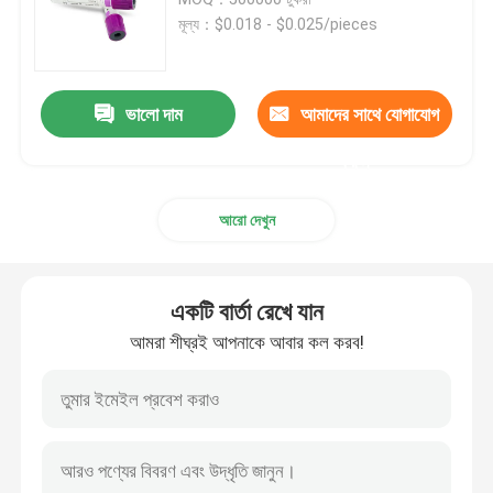
মূল্য：$0.018 - $0.025/pieces
সিরিঞ্জ আনুষাঙ্গিক
ভালো দাম
আমাদের সাথে যোগাযোগ
রক্ত সংগ্রহের জিনিসপত্র
করুন
বিউটাইল রাবার স্টপার
আরো দেখুন
প্রিফিলড সিরিঞ্জের অংশ
একটি বার্তা রেখে যান
হ্যালোজেনেটেড বিউটাইল রাবার
আমরা শীঘ্রই আপনাকে আবার কল করব!
মেডিকেল সিলিকন টিউব
ড্রেনেজ টিউব