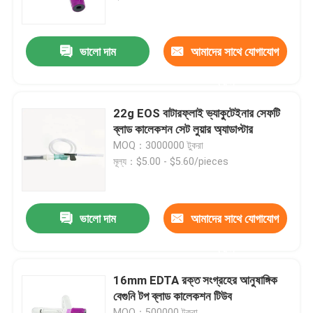
কারখানা ভ্রমণ
ভালো দাম
আমাদের সাথে যোগাযোগ
করুন
মান নিয়ন্ত্রণ
22g EOS বাটারফ্লাই ভ্যাকুটেইনার সেফটি
আমাদের সাথে যোগাযোগ করুন
ব্লাড কালেকশন সেট লুয়ার অ্যাডাপ্টার
MOQ：3000000 টুকরা
মূল্য：$5.00 - $5.60/pieces
উদ্ধৃতির জন্য আবেদন
মেডিকেল সিলিকন রাবার
ভালো দাম
আমাদের সাথে যোগাযোগ
করুন
মেডিকেল রাবার স্টপার
16mm EDTA রক্ত ​​সংগ্রহের আনুষাঙ্গিক
বেগুনি টপ ব্লাড কালেকশন টিউব
রাবার সিরিঞ্জ প্লাঞ্জার
MOQ：500000 টুকরা