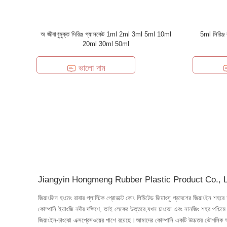
অ জীবাণুমুক্ত সিরিঞ্জ গ্যাসকেট 1ml 2ml 3ml 5ml 10ml
5ml সিরিঞ্জ
20ml 30ml 50ml
ভালো দাম
Jiangyin Hongmeng Rubber Plastic Product Co., L
জিয়াংজিন হংমেং রাবার প্লাস্টিক প্রোডাক্ট কোং লিমিটেড জিয়াংসু প্রদেশের জিয়াংইন শহ
কোম্পানি ইয়াংজি নদীর দক্ষিণে, তাই লেকের উত্তরে;যখন চাংঝো এবং নানজিং শহর পশ্চিম
জিয়াংইন-চাংঝো এক্সপ্রেসওয়ের পাশে রয়েছে।আমাদের কোম্পানি একটি উচ্চতর ভৌগলি