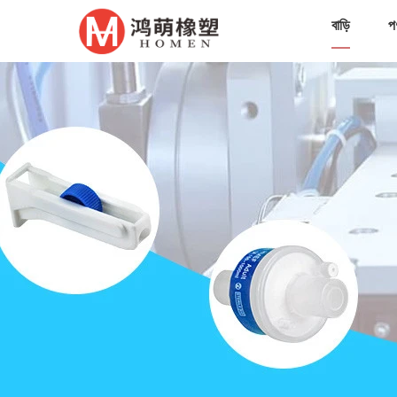
বাড়ি
প