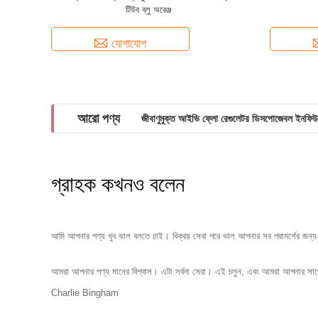
টিউব ব্লু অরেঞ্জ
যোগাযোগ
আরো পণ্য
জীবাণুমুক্ত আইভি ফ্লো রেগুলেটর ডিসপোজেবল ইনফিউ
গ্রাহক কখনও বলেন
আমি আপনার পণ্য খুব ভাল বলতে চাই। বিক্রয় সেবা পরে ভাল আপনার সব পরামর্শের জন
আমরা আপনার পণ্য মানের বিশ্বাস। এটা সর্বদা সেরা। এই চলুন, এবং আমরা আপনার সাথে একট
Charlie Bingham