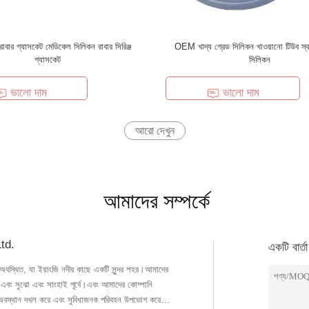
 রাবার গ্যাসকেট মেডিকেল সিলিকন রাবার সিরিঞ্জ
OEM খাদ্য গ্রেড সিলিকন খাওয়ানো টিউব স্বচ
গ্যাসকেট
সিলিকন
ভালো দাম
ভালো দাম
আরো দেখুন
আমাদের সম্পর্কে
td.
একটি বার্ত
রে অবস্থিত, যা ইয়াংজি নদীর কাছে একটি সুন্দর শহর।আমাদের
ে এবং সুঝো এবং সাংহাই পূর্বে।এবং আমাদের কোম্পানি
ক অবস্থান দখল করে এবং সুবিধাজনক পরিবহন উপভোগ করে।