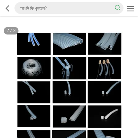
2
/
3