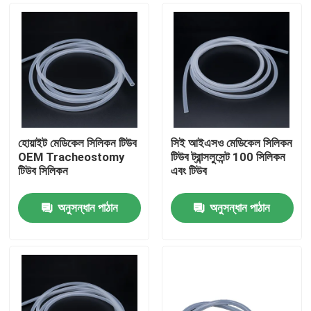
হোয়াইট মেডিকেল সিলিকন টিউব
সিই আইএসও মেডিকেল সিলিকন
OEM Tracheostomy
টিউব ট্রান্সলুসেন্ট 100 সিলিকন
টিউব সিলিকন
এবং টিউব
অনুসন্ধান পাঠান
অনুসন্ধান পাঠান
বাড়ি
পণ্য
আমাদের সম্পর্কে