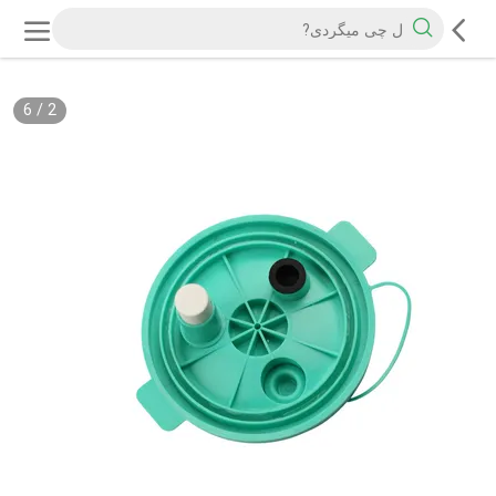
6
/
2