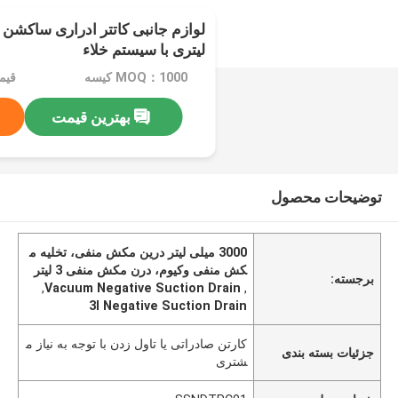
لیتری با سیستم خلاء
MOQ：1000 کیسه
قیمت：$47
بهترین قیمت
توضیحات محصول
3000 میلی لیتر درین مکش منفی، تخلیه م
کش منفی وکیوم، درن مکش منفی 3 لیتر
برجسته:
,
Vacuum Negative Suction Drain
,
3l Negative Suction Drain
کارتن صادراتی یا تاول زدن با توجه به نیاز م
جزئیات بسته بندی
شتری