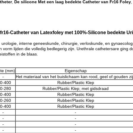
theter
De silicone Met een laag bedekte Catheter van Fr16 Foley
,
dfr16-Catheter van Latexfoley met 100%-Silicone bedekte Ur
an urologie, interne geneeskunde, chirurgie, verloskunde, en gynaecolo
 vorm lijden die volledig bedlegerig zijn. Urethrale cathetersare ging d
stoffen in de blaas.
te (mm)
Eigenschap
-
Het materiaal van het buislichaam kan rood, geel of gouden zi
0-400
Rubber/Plastic Klep
0-280
Rubber/Plastic Klep; met gidsdraad
0-400
Rubber/Plastic Klep
0-260
Rubber/Plastic Klep
0-400
Rubber/Plastic Klep
-
-
-
-
-
-
-
-