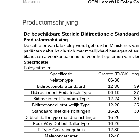
Markeren:
OEM Latexfr16 Foley Ca
Productomschrijving
De beschikbare Steriele Bidirectionele Standaar
Productomschrijving
De catheter van latexfoley wordt gebruikt in Ministeries v
patiënten gebruikt die zich met moeilijkheid bewegen of aan
blaas aan afvoerkanaalurine, of voor het opnemen van vloei
Specificatie
Foleycatheter
Specificatie
Grootte (Fr/Ch)
Leng
Nelatontype
06-30
Bidirectionele Standaard
12-30
39
Bidirectioneel Pediatrisch Type
06-10
27
Bidirectioneel Tiemann-Type
12-24
39
Bidirectioneel Vrouwelijk Type
12-20
25
Standaard met drie richtingen
16-26
39
Dubbel Ballontype met drie richtingen
16-26
Four-Way Dubbel Ballontype
16-26
T Type Galdrainagebuis
12-30
Malecottcatheter
12-40