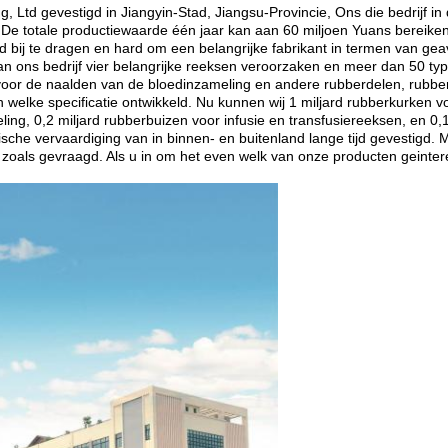
 Ltd gevestigd in Jiangyin-Stad, Jiangsu-Provincie, Ons die bedrijf i
 De totale productiewaarde één jaar kan aan 60 miljoen Yuans bereiken
d bij te dragen en hard om een belangrijke fabrikant in termen van g
an ons bedrijf vier belangrijke reeksen veroorzaken en meer dan 50 t
t voor de naalden van de bloedinzameling en andere rubberdelen, rub
welke specificatie ontwikkeld. Nu kunnen wij 1 miljard rubberkurken v
ing, 0,2 miljard rubberbuizen voor infusie en transfusiereeksen, en 0,
sche vervaardiging van in binnen- en buitenland lange tijd gevestigd.
zoals gevraagd. Als u in om het even welk van onze producten geintere