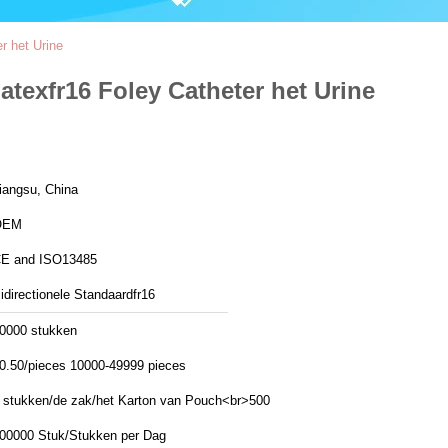
r het Urine
texfr16 Foley Catheter het Urine
iangsu, China
OEM
E and ISO13485
idirectionele Standaardfr16
0000 stukken
0.50/pieces 10000-49999 pieces
 stukken/de zak/het Karton van Pouch<br>500
500000 Stuk/Stukken per Dag