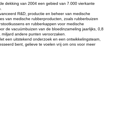
n de dekking van 2004 een gebied van 7.000 vierkante
.
eavanceerd R&D, productie en beheer van medische
ypes van medische rubberproducten, zoals rubberbuizen
berstootkussens en rubberkappen voor medische
oor de vacuümbuizen van de bloedinzameling jaarlijks, 0,8
1 miljard andere punten veroorzaken.
 Met een uitstekend onderzoek en een ontwikkelingsteam,
sseerd bent, gelieve te voelen vrij om ons voor meer