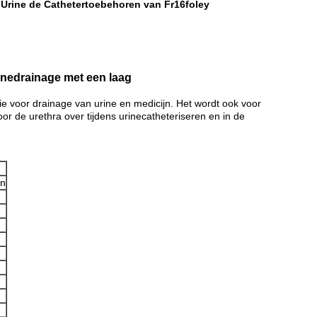
Urine de Cathetertoebehoren van Fr16foley
,
inedrainage met een laag
gie voor drainage van urine en medicijn. Het wordt ook voor
oor de urethra over tijdens urinecatheteriseren en in de
jn