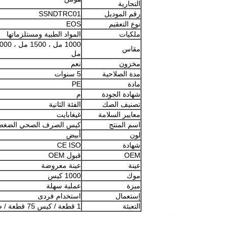
التجارية
رقم الموديل
SSNDTRC01
نوع التعقيم
EOS
ملكيات
المواد الطبية ومستلزماتها
مقاس
مل
مخزون
نعم
مدة الصلاحية
5 سنوات
مادة
PE
شهادة الجودة
م
تصنيف الصك
الفئة الثانية
معايير السلامة
غيغابايت
اسم المنتج
كيس الصرف الصحي الضغط 
لون
أبيض
شهادة
CE ISO
OEM
قبول OEM
عينة
عينة معروضة
موك
1000 كيس
ميزة
عملية سهلة
إستعمال
استخدام فردى
التعبئة
1 قطعة / كيس 75 قطعة / صندوق