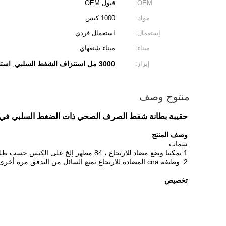
OEM:
قبول OEM
موك:
1000 كيس
إستعمال:
استعمال فردي
ميناء:
ميناء شنغهاي
إبراز:
3000 مل استنزاف الشفط السلبي
استن
,
منتوج وصف
حقيبة بطانة شفط الصرف الصحي ذات الضغط السلبي في 
وصف المنتج
سمات
1.يمكننا وضع مضاد للارتجاع ، 84 مطهر إلخ على الكيس حسب طلب العميل.
2. وظيفة cna المضادة للارتجاع تمنع السائل من التدفق مرة أخرى.
تخصيص