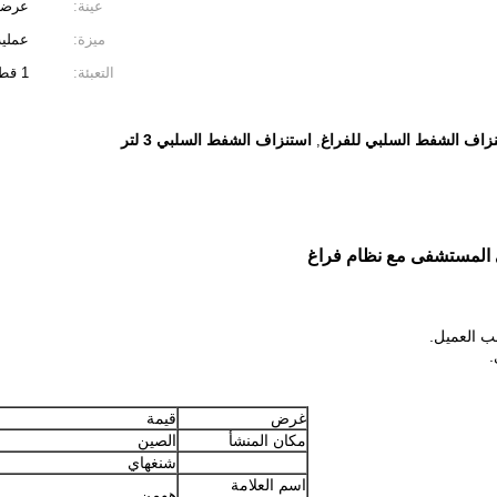
عينة:
عرضت
ميزة:
عملية
التعبئة:
1 قطعة / كيس 75 قطعة / صندوق
زاف الشفط السلبي للفراغ
استنزاف الشفط السلبي 3 لتر
,
المستشفى مع نظام فراغ
غرض
قيمة
مكان المنشأ
الصين
شنغهاي
اسم العلامة
هومن