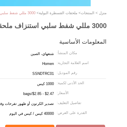
منزل
>
المنتجات
>
ملحقات القسطرة البولية
>
3000 مللي شفط سلبي استنزاف ملحقات القسطرة البولية مع نظام فراغ
3000 مللي شفط سلبي استنزاف ملحقات القسطرة البولية مع نظام فراغ
المعلومات الأساسية
مكان المنشأ:
شنغهاي، الصين
اسم العلامة التجارية:
Homen
رقم الموديل:
SSNDTRC01
الحد الأدنى لكمية:
1000 كيس
الأسعار:
$2.47 - $2.85/bags
تفاصيل التغليف:
تصدير الكرتون أو ظهور تقرحات وفقا
القدرة على العرض:
40000 كيس / كيس في اليوم