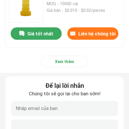
MOQ：10000 cái
Giá bán：$0.015 - $0.02/pieces
Phụ kiện ống tiêm
Phụ kiện lấy máu
Giá tốt nhất
Liên hệ chúng tôi
nút cao su butyl
Xem thêm
Bộ phận ống tiêm đã được sơ chế
Để lại lời nhắn
Cao su butyl halogen hóa
Chúng tôi sẽ gọi lại cho bạn sớm!
ống silicon y tế
ống thoát nước