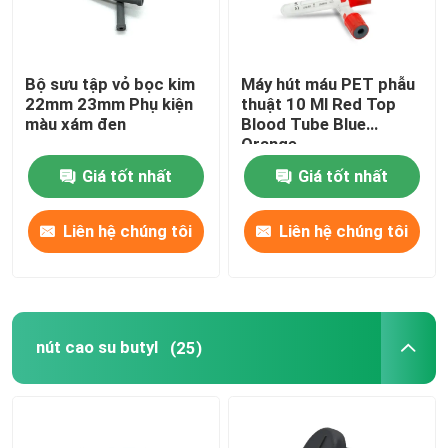
Bộ sưu tập vỏ bọc kim
Máy hút máu PET phẫu
22mm 23mm Phụ kiện
thuật 10 Ml Red Top
màu xám đen
Blood Tube Blue
Orange
Giá tốt nhất
Giá tốt nhất
Liên hệ chúng tôi
Liên hệ chúng tôi
nút cao su butyl
(25)