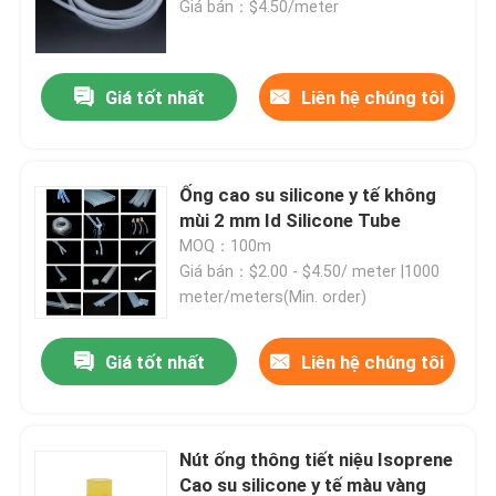
Giá bán：$4.50/meter
Tham quan nhà máy
Giá tốt nhất
Liên hệ chúng tôi
Kiểm soát chất lượng
Ống cao su silicone y tế không
Liên hệ chúng tôi
mùi 2 mm Id Silicone Tube
MOQ：100m
Giá bán：$2.00 - $4.50/ meter |1000
Yêu cầu báo giá
meter/meters(Min. order)
Cao su silicon y tế
Giá tốt nhất
Liên hệ chúng tôi
Nút cao su y tế
Nút ống thông tiết niệu Isoprene
Pít tông ống tiêm cao su
Cao su silicone y tế màu vàng