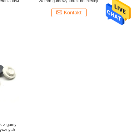
erania krwi
20 mm gumowy korek do iniekcji
Kontakt
k z gumy
tycznych