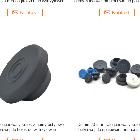
y 20 mm do proszku do wstrzykiwań
gumy butylowej do probówki do pobi
Kontakt
Kontakt
logenowany korek z gumy butylowo-
13 mm 20 mm Halogenowany kore
ylowej do fiolek do wstrzykiwań
butylowej do opakowań farmaceu