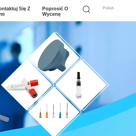
Polish
ntaktuj Się Z
Poprosić O
mi
Wycenę