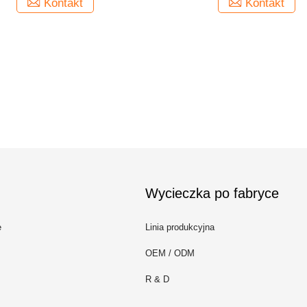
Kontakt
Kontakt
Wycieczka po fabryce
e
Linia produkcyjna
OEM / ODM
R & D