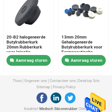
Fabrieksreis
Kwaliteitscontrole
20-B2 halogeneerde
13mm 20mm
Butylrubberkurk
Gehalogeneerde
Contacteer ons
20mm Rubberkurk
Butylrubberkurk voor
voor Injectie
Farmaceutische
Verpakking
Aanvraag sturen
Aanvraag sturen
Vraag een offerte aan
Medisch Siliconerubber
Thuis
Ongeveer ons
Contacteer ons
Desktop Site
Sitemap
Privacy Policy
Medische Rubberkurk
Kwaliteit
Medisch Siliconerubber
China
Rubberspuitduiker