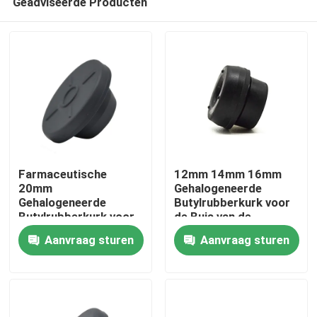
Geadviseerde Producten
Farmaceutische
12mm 14mm 16mm
20mm
Gehalogeneerde
Gehalogeneerde
Butylrubberkurk voor
Butylrubberkurk voor
de Buis van de
Thuis
Injectiepoeder
Bloedinzameling
Aanvraag sturen
Aanvraag sturen
Producten
Over ons