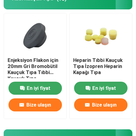
Şırınga Aksesuarları
Kan Alma Aksesuarları
Butil Kauçuk Tıpa
Enjeksiyon Flakon için
Heparin Tıbbi Kauçuk
20mm Gri Bromobütil
Tıpa İzopren Heparin
Kauçuk Tıpa Tıbbi
Kapağı Tıpa
Önceden Doldurulmuş Şırınga Parçaları
Kauçuk Tıpa
En iyi fiyat
En iyi fiyat
Halojenli Bütil Kauçuk
Bize ulaşın
Bize ulaşın
Tıbbi Silikon Tüp
Drenaj Tüpü