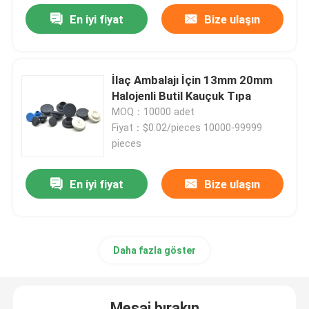
En iyi fiyat
Bize ulaşın
İlaç Ambalajı İçin 13mm 20mm
Halojenli Butil Kauçuk Tıpa
MOQ：10000 adet
Fiyat：$0.02/pieces 10000-99999
pieces
En iyi fiyat
Bize ulaşın
Daha fazla göster
Mesaj bırakın