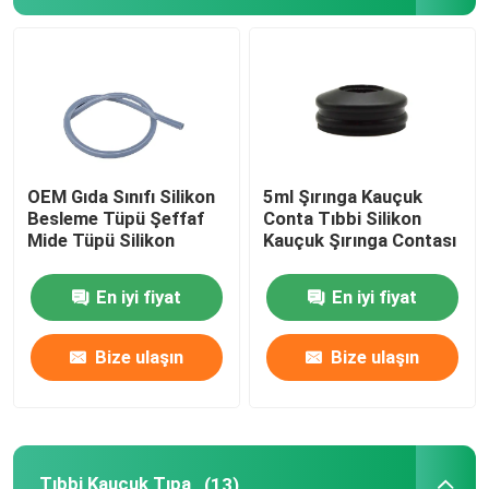
Fabrika turu
Kalite kontrol
OEM Gıda Sınıfı Silikon
5ml Şırınga Kauçuk
Bize ulaşın
Besleme Tüpü Şeffaf
Conta Tıbbi Silikon
Mide Tüpü Silikon
Kauçuk Şırınga Contası
Teklif isteği
En iyi fiyat
En iyi fiyat
Tıbbi Silikon Kauçuk
Bize ulaşın
Bize ulaşın
Tıbbi Kauçuk Tıpa
Kauçuk Şırınga Pistonu
Tıbbi Kauçuk Tıpa
(13)