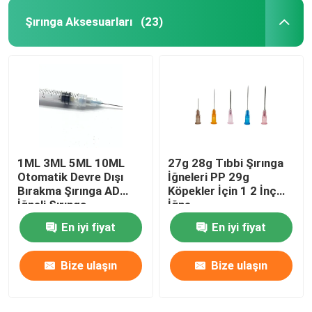
Şırınga Aksesuarları
(23)
1ML 3ML 5ML 10ML
27g 28g Tıbbi Şırınga
Otomatik Devre Dışı
İğneleri PP 29g
Bırakma Şırınga AD
Köpekler İçin 1 2 İnç
İğneli Şırınga
İğne
En iyi fiyat
En iyi fiyat
Bize ulaşın
Bize ulaşın