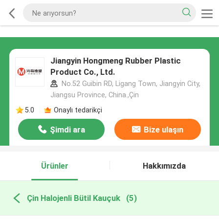
Jiangyin Hongmeng Rubber Plastic
Product Co., Ltd.
No.52 Guibin RD, Ligang Town, Jiangyin City,
Jiangsu Province, China.,Çin
5.0
Onaylı tedarikçi
Şimdi ara
Bize ulaşın
Ürünler
Hakkımızda
Çin Halojenli Bütil Kauçuk
(5)