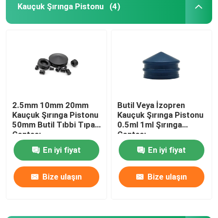
Kauçuk Şırınga Pistonu
(4)
Üriner Kateter Aksesuarları
İnfüzyon Tüpü
İnfüzyon Aksesuarları
2.5mm 10mm 20mm
Butil Veya İzopren
Kauçuk Şırınga Pistonu
Kauçuk Şırınga Pistonu
50mm Butil Tıbbi Tıpa
0.5ml 1ml Şırınga
Contası
Contası
En iyi fiyat
En iyi fiyat
Bize ulaşın
Bize ulaşın