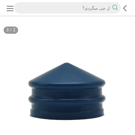
3
/
2