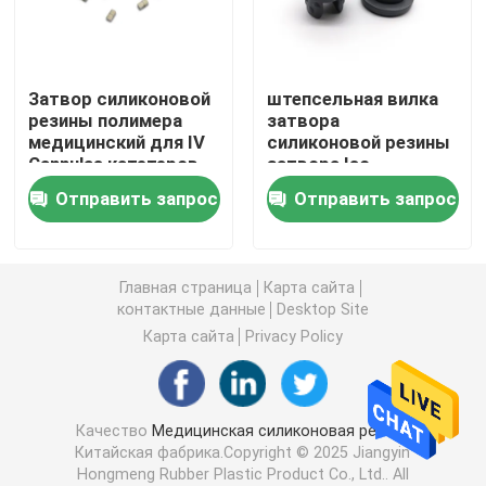
Аксессуары шприца
Затвор силиконовой
штепсельная вилка
резины полимера
затвора
Аксессуары собрания крови
медицинский для IV
силиконовой резины
Cannulas катетеров
затвора Iso
Bromobutyl 20mm
Затвор бутил каучука
Отправить запрос
Отправить запрос
медицинская
Prefilled части шприца
Главная страница
Карта сайта
контактные данные
Desktop Site
Галоидированный бутил каучук
Карта сайта
Privacy Policy
Медицинская трубка силикона
Качество
Медицинская силиконовая резина
Китайская фабрика.Copyright © 2025 Jiangyin
Трубка дренажа
Hongmeng Rubber Plastic Product Co., Ltd.. All