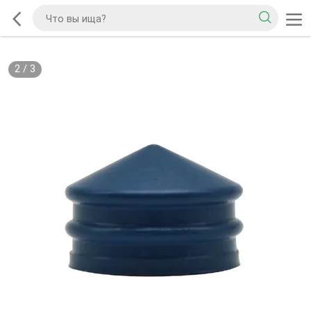
2
/
3