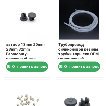
Наша фабрика
контроль качества
контактные данные
затвор 13mm 20mm
Трубопровод
28mm 32mm
силиконовой резины
Bromobutyl
трубки впрыски OEM
Отправить запрос
резиновый для
медицинский
впрыски
медицинский
Отправить запрос
Отправить запрос
эластичный
Медицинская силиконовая резина
Медицинский резиновый затвор
Резиновый плунжер шприца