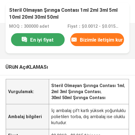
Steril Olmayan Şırınga Contası 1ml 2ml 3ml 5ml
10ml 20ml 30ml 50ml
MOQ：300000 adet
Fiyat：$0.0012 - $0.0154/pieces
En iyi fiyat
Bizimle iletişim kur
ÜRüN AçıKLAMASı
Steril Olmayan Şırınga Contası 1ml
,
Vurgulamak:
2ml 3ml Şırınga Contası
,
30ml 50ml Şırınga Contası
İç ambalaj çift katlı yüksek yoğunluklu
Ambalaj bilgileri
polietilen torba, dış ambalaj ise oluklu
kutudur.