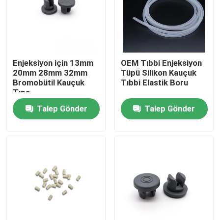
Fabrika turu
Kalite kontrol
Enjeksiyon için 13mm
OEM Tıbbi Enjeksiyon
20mm 28mm 32mm
Tüpü Silikon Kauçuk
Bromobütil Kauçuk
Tıbbi Elastik Boru
Bize ulaşın
Tıpa
Talep Gönder
Talep Gönder
Teklif isteği
Tıbbi Silikon Kauçuk
Tıbbi Kauçuk Tıpa
Kauçuk Şırınga Pistonu