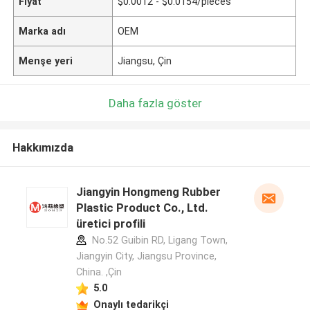
Fiyat
$0.0012 - $0.0154/pieces
Marka adı
OEM
Menşe yeri
Jiangsu, Çin
Daha fazla göster
Hakkımızda
Jiangyin Hongmeng Rubber
Plastic Product Co., Ltd.
üretici profili
No.52 Guibin RD, Ligang Town,
Jiangyin City, Jiangsu Province,
China. ,Çin
5.0
Onaylı tedarikçi