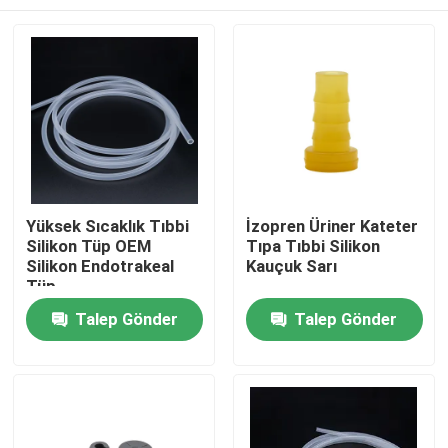
Yüksek Sıcaklık Tıbbi
İzopren Üriner Kateter
Silikon Tüp OEM
Tıpa Tıbbi Silikon
Silikon Endotrakeal
Kauçuk Sarı
Tüp
Ana sayfa
Talep Gönder
Talep Gönder
Ürünler
Hakkımızda