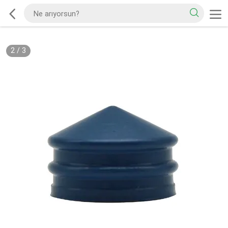
2
/
3