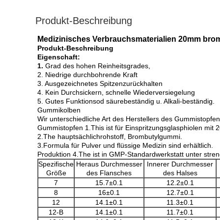
Produkt-Beschreibung
Medizinisches Verbrauchsmaterialien 20mm bro
Produkt-Beschreibung
Eigenschaft:
1.
Grad des hohen Reinheitsgrades,
2. Niedrige durchbohrende Kraft
3. Ausgezeichnetes Spitzenzurückhalten
4. Kein Durchsickern, schnelle Wiederversiegelung
5. Gutes Funktionsod säurebeständig u. Alkali-beständig.
Gummikolben
Wir unterschiedliche Art des Herstellers des Gummistopfen
Gummistopfen 1.This ist für Einspritzungsglasphiolen mi
2.The hauptsächlichrohstoff, Brombutylgummi.
3.Formula für Pulver und flüssige Medizin sind erhältlich.
Produktion 4.The ist in GMP-Standardwerkstatt unter stren
Spezifische
Heraus Durchmesser
Innerer Durchmesser
Größe
des Flansches
des Halses
7
15.7±0.1
12.2±0.1
8
16±0.1
12.7±0.1
12
14.1±0.1
11.3±0.1
12-B
14.1±0.1
11.7±0.1