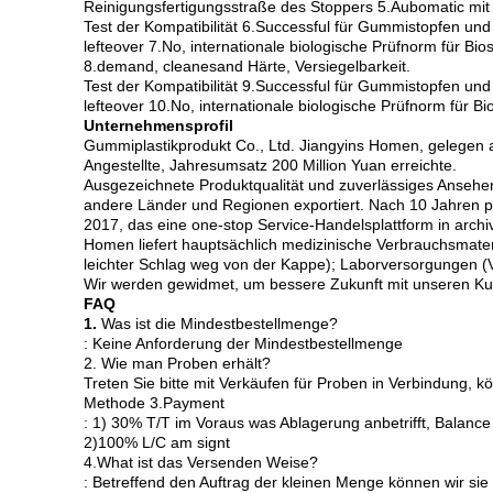
Reinigungsfertigungsstraße des Stoppers 5.Aubomatic mit
Test der Kompatibilität 6.Successful für Gummistopfen und
lefteover 7.No, internationale biologische Prüfnorm für Bio
8.demand, cleanesand Härte, Versiegelbarkeit.
Test der Kompatibilität 9.Successful für Gummistopfen und
lefteover 10.No, internationale biologische Prüfnorm für B
Unternehmensprofil
Gummiplastikprodukt Co., Ltd. Jiangyins Homen, gelegen a
Angestellte, Jahresumsatz 200 Million Yuan erreichte.
Ausgezeichnete Produktqualität und zuverlässiges Anseh
andere Länder und Regionen exportiert. Nach 10 Jahren p
2017, das eine one-stop Service-Handelsplattform in archi
Homen liefert hauptsächlich medizinische Verbrauchsmater
leichter Schlag weg von der Kappe); Laborversorgungen (
Wir werden gewidmet, um bessere Zukunft mit unseren K
FAQ
1.
Was ist die Mindestbestellmenge?
: Keine Anforderung der Mindestbestellmenge
2. Wie man Proben erhält?
Treten Sie bitte mit Verkäufen für Proben in Verbindung, 
Methode 3.Payment
: 1) 30% T/T im Voraus was Ablagerung anbetrifft, Balance
2)100% L/C am signt
4.What ist das Versenden Weise?
: Betreffend den Auftrag der kleinen Menge können wir 