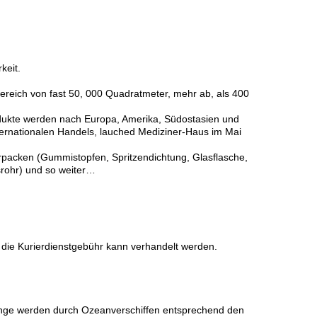
keit.
ereich von fast 50, 000 Quadratmeter, mehr ab, als 400
dukte werden nach Europa, Amerika, Südostasien und
ernationalen Handels, lauched Mediziner-Haus im Mai
erpacken (Gummistopfen, Spritzendichtung, Glasflasche,
srohr) und so weiter…
r die Kurierdienstgebühr kann verhandelt werden.
enge werden durch Ozeanverschiffen entsprechend den