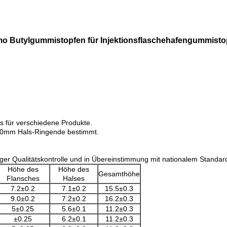
mo Butylgummistopfen für Injektionsflaschehafengummisto
s für verschiedene Produkte.
t 20mm Hals-Ringende bestimmt.
ger Qualitätskontrolle und in Übereinstimmung mit nationalem Standard 
Höhe des
Höhe des
Gesamthöhe
Flansches
Halses
7.2±0.2
7.1±0.2
15.5±0.3
9.0±0.2
7.2±0.2
16.2±0.3
5±0.25
5.6±0.1
11.2±0.3
±0.25
6.2±0.1
11.2±0.3