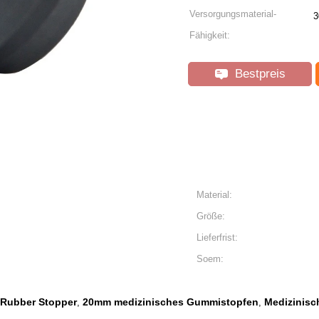
Versorgungsmaterial-
Fähigkeit:
Bestpreis
Material:
Größe:
Lieferfrist:
Soem:
Rubber Stopper
20mm medizinisches Gummistopfen
Medizinisc
,
,