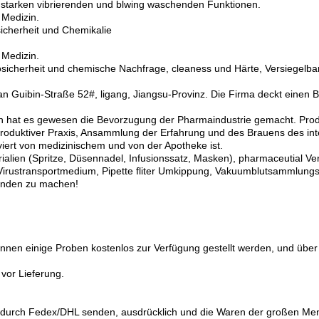
 starken vibrierenden und blwing waschenden Funktionen.
 Medizin.
sicherheit und Chemikalie
 Medizin.
iosicherheit und chemische Nachfrage, cleaness und Härte, Versiegelbar
n Guibin-Straße 52#, ligang, Jiangsu-Provinz. Die Firma deckt einen B
en hat es gewesen die Bevorzugung der Pharmaindustrie gemacht. Pro
roduktiver Praxis, Ansammlung der Erfahrung und des Brauens des int
viert von medizinischem und von der Apotheke ist.
ialien (Spritze, Düsennadel, Infusionssatz, Masken), pharmaceutial V
Virustransportmedium, Pipette fliter Umkippung, Vakuumblutsammlung
unden zu machen!
können einige Proben kostenlos zur Verfügung gestellt werden, und übe
 vor Lieferung.
sie durch Fedex/DHL senden, ausdrücklich und die Waren der großen M