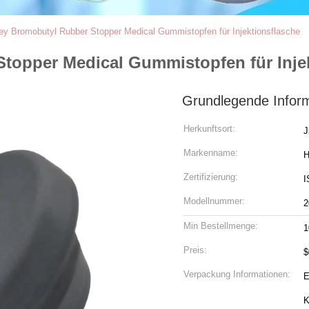
y Bromobutyl Rubber Stopper Medical Gummistopfen für Injektionsflasche
opper Medical Gummistopfen für Injek
Grundlegende Infor
Herkunftsort:
J
Markenname:
Zertifizierung:
I
Modellnummer:
Min Bestellmenge:
1
Preis:
$
Verpackung Informationen:
E
K