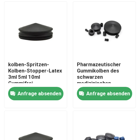
kolben-Spritzen-
Pharmazeutischer
Kolben-Stopper-Latex
Gummikolben des
3ml 5ml 10ml
schwarzen
Gummifrei
medizinischen
Gummistopfen-5ml
Anfrage absenden
Anfrage absenden
Startseite
Produkte
Über uns