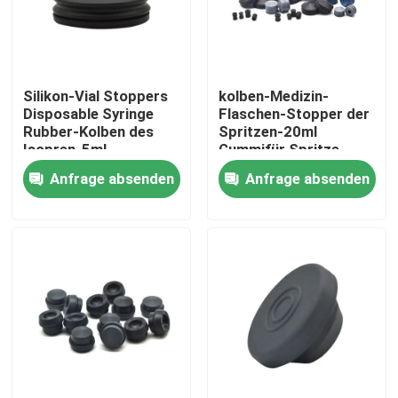
Fabrik Tour
Silikon-Vial Stoppers
kolben-Medizin-
Qualitätskontrolle
Disposable Syringe
Flaschen-Stopper der
Rubber-Kolben des
Spritzen-20ml
Isopren-5ml
Gummifür Spritze
Kontakt
Anfrage absenden
Anfrage absenden
Referenzen
Medizinischer Silikonkautschuk
Medizinisches Gummistopfen
Gummispritzen-Kolben