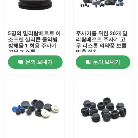
공장 투어
5명의 밀리람베르트 이
주사기를 위한 20개 밀
품질 관리
소프렌 실리콘 물약병
리람베르트 주사기 고
방해물 1 회용 주사기
무 피스톤 의약품 보틀
고무 피스톤
멈춤 장치
연락처
문의 보내기
문의 보내기
견적 요청
의학 실리콘 고무
의학 고무마개
충돌 시린지 플런저