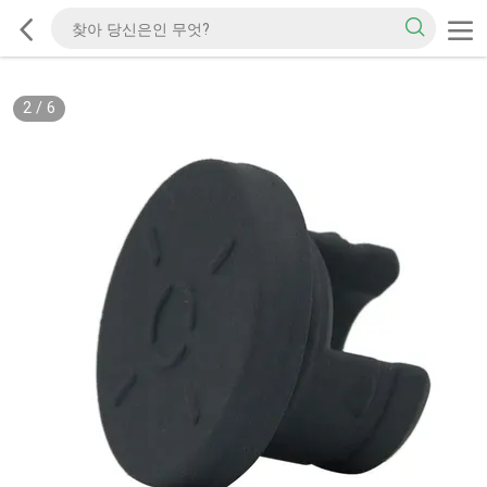
2
/
6