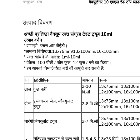
प्रमुखता देना:
वैक्यूटेनर 10 एमएल रेड टॉप ब्लड
उत्पाद विवरण
अच्छी प्रतिष्ठा वैक्यूम रक्त संग्रह टेस्ट ट्यूब 10ml
उत्पाद वर्णन
* सामग्री: ग्लास और पीईटी।
*सामान्य विशिष्टता:13x75mm/13x100mm/16x100mm
* रक्त खींचने की मात्रा: 1ml-10ml
* पैकेज: 100 पीसी / फोम फूस, 12 फूस / गत्ते का डिब्बा।
* हम आपको निम्नलिखित मदों की आपूर्ति कर सकते हैं:
रंग
additive
आयतन
कल्पना
2-10
13x75mm, 13x100m
लाल
कुछ नहीं
मि.ली
12x100mm, 16x10
पृथक्करण जेल, कौयगुलांट
13x75mm, 13x100m
पीला
2-8 मि.ली
ट्यूब
12x100mm, 16x10
13x75mm, 13x100m
नारंगी
कौयगुलांट ट्यूब
2-7 मि.ली
12x100mm, 16x10
नैट्रियम साइट्रेट से रक्त संपी
1.8-4.5
13x75 मिमी, 13x100 मि