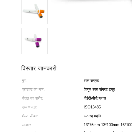
विस्तार जानकारी
गुण:
रक्त संग्रह
प्रोडक्ट का नाम:
वैक्यूम रक्त संग्रह ट्यूब
बोतल का शरीर:
पीईटी/पीपी/ग्लास
प्रमाणपत्र:
ISO13485
शेल्फ जीवन:
अठारह महीने
आकार:
13*75mm 13*100mm 16*1