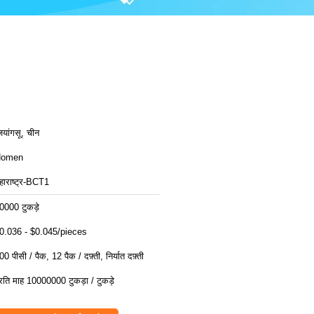
ियांगसू, चीन
Homen
हाराष्ट्र-BCT1
0000 टुकड़े
0.036 - $0.045/pieces
00 पीसी / पैक, 12 पैक / दफ़्ती, निर्यात दफ़्ती
्रति माह 10000000 टुकड़ा / टुकड़े