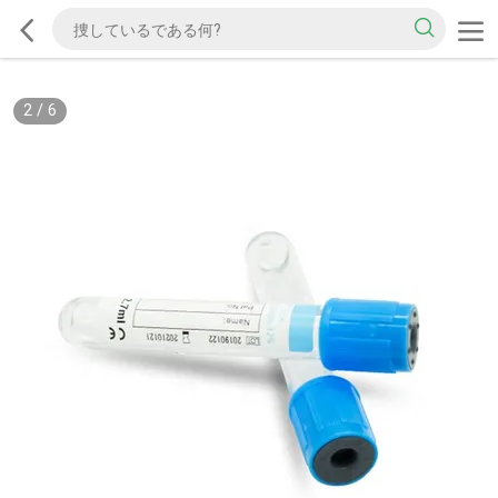
2
/
6