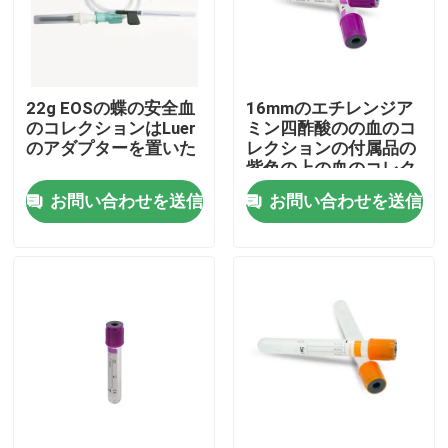
会社案内
22g EOSの蝶の安全血
16mmのエチレンジア
品質管理
のコレクションはLuer
ミン四酢酸のの血のコ
のアダプターを置いた
レクションの付属品の
紫色の上の血のコレク
お問い合わせ
ションの管
お問い合わせを送信
お問い合わせを送信
見積依頼
医学のシリコーン ゴム
医学のゴム製 ストッパー
ゴム製 スポイトのプランジャー