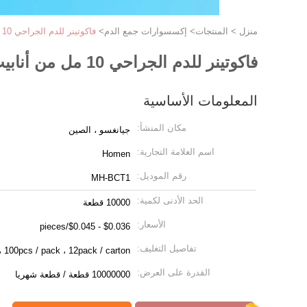
منزل
>
المنتجات
>
إكسسوارات جمع الدم
>
فاكوتينر للدم الجراحي 10 مل من أنابيب الدم الحمراء باللون الأزرق البرتقالي
فاكوتينر للدم الجراحي 10 مل من أنابيب الدم الحمراء باللون الأزرق البرتقالي
المعلومات الأساسية
مكان المنشأ:
جيانغسو ، الصين
اسم العلامة التجارية:
Homen
رقم الموديل:
MH-BCT1
الحد الأدنى لكمية:
10000 قطعة
الأسعار:
$0.036 - $0.045/pieces
تفاصيل التغليف:
100pcs / pack ، 12pack / carton ، كرتونة تصدير
القدرة على العرض:
10000000 قطعة / قطعة شهريا