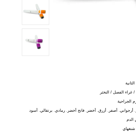
الثانية
زم الجراحية
 أرجواني. أصفر. أزرق. أخضر. فاتح أخضر. رمادي. برتقالي. أسود
الدم
 شنغهاي