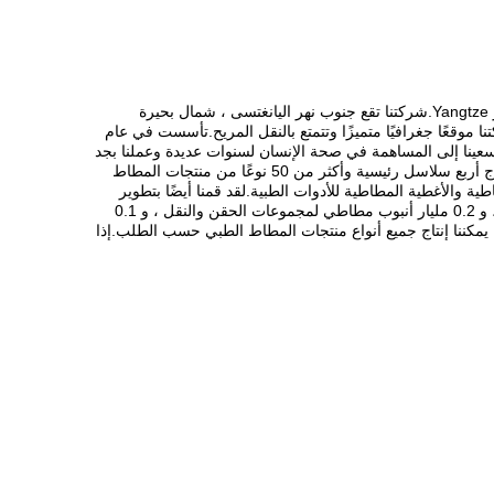
تقع شركة Jiangyin Hongmeng Rubber Plastic Product Co.، Ltd. في مدينة Jiangyin ، مقاطعة Jiangsu ، وهي مدينة جميلة بالقرب من نهر Yangtze.شركتنا تقع جنوب نهر اليانغتسى ، شمال بحيرة
 ونانجينغ من الغرب وسوتشو وشنغهاي من الشرق.وشركتنا بجانب الطريق السريع Jiangyin-Changzhou.تحتل شركتنا موقعًا جغرافيًا متميزًا وتتمتع بالنقل المريح.تأسست في عام
 وتضم أكثر من 140 عاملاً.إجمالي قيمة الإنتاج لسنة واحدة يمكن أن تصل إلى 60 مليون يوان.لقد سعينا إلى المساهمة في صحة الإنسان لسنوات عديدة وعملنا بجد
لنصبح شركة تصنيع رائدة من حيث البحث والتطوير المتقدم ، وإنتاج وإدارة منتجات المطاط الطبي في بلدنا.في الوقت الحاضر ، يمكن لشركتنا إنتاج أربع سلاسل رئيسية وأكثر من 50 نوعًا من منتجات المطاط
ة والأغطية المطاطية للأدوات الطبية.لقد قمنا أيضًا بتطوير
سدادات مطاطية بأي مواصفات.الآن يمكننا إنتاج مليار سدادة مطاطية لأنابيب جمع الدم المفرغة سنويًا ، و 0.8 مليار غطاء مطاطي لإبر جمع الدم ، و 0.2 مليار أنبوب مطاطي لمجموعات الحقن والنقل ، و 0.1
، يمكننا إنتاج جميع أنواع منتجات المطاط الطبي حسب الطلب.إذا