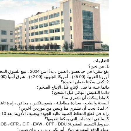
التعليمات
1. من نحن؟
أوروبا الغربية (5.00٪) ، أمريكا الجنوبية (2.00٪) ، شرق آسيا (2.00٪) ، إفريقيا (2.00٪) ، أوروبا الشرقية (2.00٪).هناك ما مجموعه حوالي 501-1000 شخص في مكتبنا.
2. كيف يمكننا ضمان الجودة؟
دائما عينة ما قبل الإنتاج قبل الإنتاج الضخم ؛
دائما التفتيش النهائي قبل الشحن ؛
3.ماذا يمكنك أن تشتري منا؟
الصحة والطب ، سدادة مطاطية ، هيموستكس ، محاقن ، إبرة ثابتة
4. لماذا يجب أن تشتري منا وليس من موردين آخرين؟
رائد في قطع المطاط الطبية عالية الجودة وتغليف الأدوية. بعد 10 سنوات من ممارسة الإنتاج وتراكم الخبرة في التجارة الدولية ، تم إطلاق منصة تداول الخدمات الطبية والطبية الشاملة في مايو 2017.
5. ما هي الخدمات التي يمكننا تقديمها؟
شروط التسليم المقبولة: FOB ، CFR ، CIF ، EXW ، CPT ، DDU ، التوصيل السريع ；
عملة الدفع المقبولة: دولار أمريكي ، يورو ، يوان صيني ؛