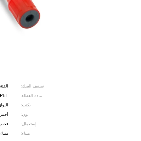
تصنيف الصك:
الفئة 
مادة الغطاء:
PET / غراء الفصل / التخثر
يكتب:
اللوا
لون:
أحمر.
إستعمال:
فحص 
ميناء:
ميناء