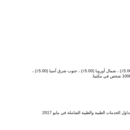
يقع مقرنا في جيانغسو ، الصين ، بدءًا من 2004 ، نبيع للسوق المحلي (60.00٪) ، جنوب آسيا (7.00٪) ، جنوب أوروبا (5.00٪) ، الشرق الأوسط (5.00٪) ، شمال أوروبا (5.00٪) ، جنوب شرق آسيا (5.00٪) ،