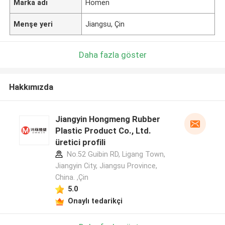
Marka adı
Homen
Menşe yeri
Jiangsu, Çin
Daha fazla göster
Hakkımızda
Jiangyin Hongmeng Rubber
Plastic Product Co., Ltd.
üretici profili
No.52 Guibin RD, Ligang Town,
Jiangyin City, Jiangsu Province,
China. ,Çin
5.0
Onaylı tedarikçi