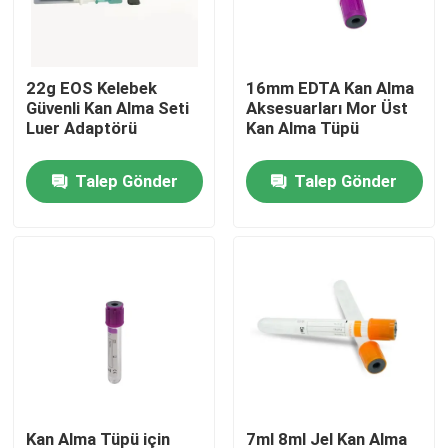
Fabrika turu
22g EOS Kelebek
16mm EDTA Kan Alma
Güvenli Kan Alma Seti
Aksesuarları Mor Üst
Kalite kontrol
Luer Adaptörü
Kan Alma Tüpü
Talep Gönder
Talep Gönder
Bize ulaşın
Teklif isteği
Tıbbi Silikon Kauçuk
Tıbbi Kauçuk Tıpa
Kauçuk Şırınga Pistonu
Kan Alma Tüpü için
7ml 8ml Jel Kan Alma