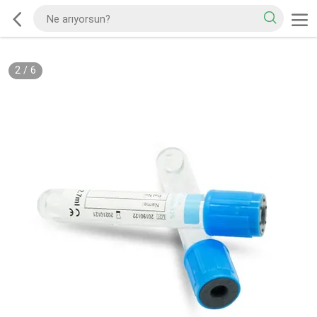
2
/
6