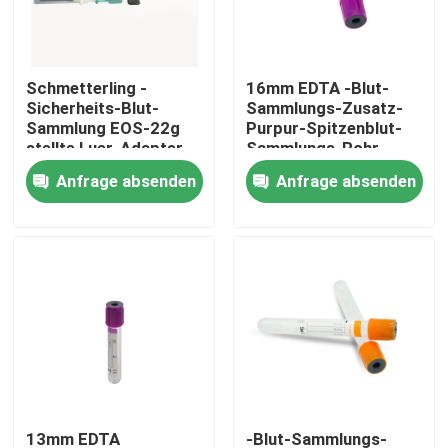
Fabrik Tour
Schmetterling -
16mm EDTA -Blut-
Sicherheits-Blut-
Sammlungs-Zusatz-
Qualitätskontrolle
Sammlung EOS-22g
Purpur-Spitzenblut-
stellte Luer-Adapter
Sammlungs-Rohr
ein
Anfrage absenden
Anfrage absenden
Kontakt
Referenzen
Medizinischer Silikonkautschuk
Medizinisches Gummistopfen
Gummispritzen-Kolben
13mm EDTA
-Blut-Sammlungs-