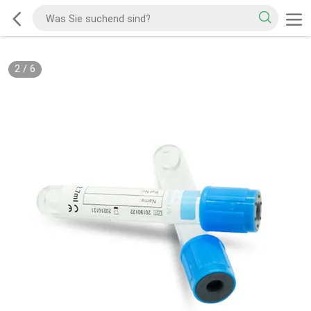
2
/
6