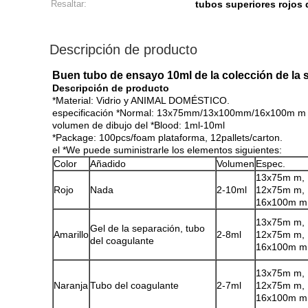
Resaltar:
tubos superiores rojos 
Descripción de producto
Buen tubo de ensayo 10ml de la colección de la s
Descripción de producto
*Material: Vidrio y ANIMAL DOMÉSTICO.
especificación *Normal: 13x75mm/13x100mm/16x100m m
volumen de dibujo del *Blood: 1ml-10ml
*Package: 100pcs/foam plataforma, 12pallets/carton.
el *We puede suministrarle los elementos siguientes:
Color
Añadido
Volumen
Espec.
13x75m m,
Rojo
Nada
2-10ml
12x75m m,
16x100m m
13x75m m,
Gel de la separación, tubo
Amarillo
2-8ml
12x75m m,
del coagulante
16x100m m
13x75m m,
Naranja
Tubo del coagulante
2-7ml
12x75m m,
16x100m m