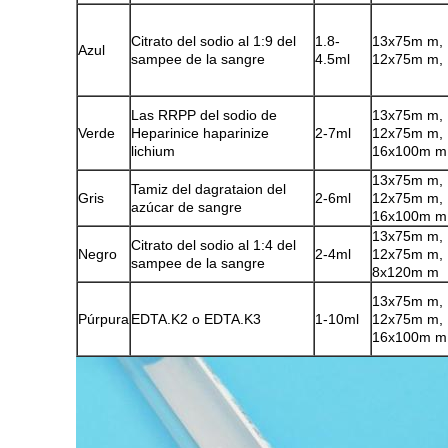
Citrato del sodio al 1:9 del
1.8-
13x75m m,
Azul
sampee de la sangre
4.5ml
12x75m m,
Las RRPP del sodio de
13x75m m,
Verde
Heparinice haparinize
2-7ml
12x75m m,
lichium
16x100m m
13x75m m,
Tamiz del dagrataion del
Gris
2-6ml
12x75m m,
azúcar de sangre
16x100m m
13x75m m,
Citrato del sodio al 1:4 del
Negro
2-4ml
12x75m m,
sampee de la sangre
8x120m m
13x75m m,
Púrpura
EDTA.K2 o EDTA.K3
1-10ml
12x75m m,
16x100m m