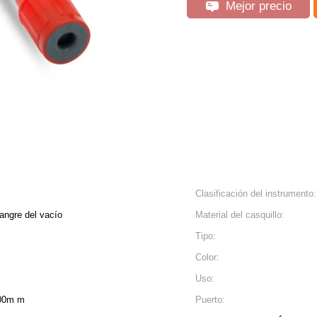
Mejor precio
Clasificación del instrumento:
sangre del vacío
Material del casquillo:
Tipo:
Color:
Uso:
00m m
Puerto: