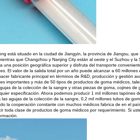
ng está situado en la ciudad de Jiangyin, la provincia de Jiangsu, que
 mientras que Changzhou y Nanjing City están al oeste y el Suzhou y la 
una posición geográfica superior y disfruta del transporte convenien
s. El valor de la salida total por un año puede alcanzar a 60 millone
hacer fabricante principal en términos de R&D, producción y gestión 
es importantes y más de 50 tipos de productos de goma médicos, tales
 agujas de la colección de la sangre y otras piezas de goma, cojines d
ier especificación. Ahora podemos producir 1 mil millones tapónes de
as agujas de la colección de la sangre, 0,2 mil millones tubos de goma 
cido la cooperación constante con muchos médicos fabrica de en el pa
cir toda clase de productos de goma médicos por requerimiento. Si us
ormación.