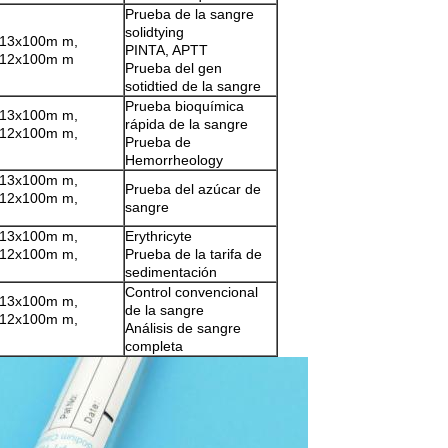
Prueba de la sangre
solidtying
 13x100m m,
PINTA, APTT
 12x100m m
Prueba del gen
sotidtied de la sangre
Prueba bioquímica
 13x100m m,
rápida de la sangre
 12x100m m,
Prueba de
Hemorrheology
 13x100m m,
Prueba del azúcar de
 12x100m m,
sangre
 13x100m m,
Erythricyte
 12x100m m,
Prueba de la tarifa de
sedimentación
Control convencional
 13x100m m,
de la sangre
 12x100m m,
Análisis de sangre
completa