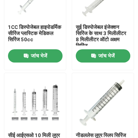
फैक्टरी यात्रा
1CC डिस्पोजेबल हाइपोडर्मिक
सुई डिस्पोजेबल इंजेक्शन
सीरिंज प्लास्टिक मेडिकल
सिरिंज के साथ 3 मिलीलीटर
गुणवत्ता नियंत्रण
सिरिंज 50cc
8 मिलीलीटर ऑटो अक्षम
सिरिंज
जांच भेजें
जांच भेजें
हमसे संपर्क करें
एक बोली का अनुरोध
मेडिकल सिलिकॉन रबर
मेडिकल रबर स्टॉपर
रबर सिरिंज सवार
सीई आईएसओ 10 मिली लुएर
नीडललेस लुएर स्लिप सिरिंज