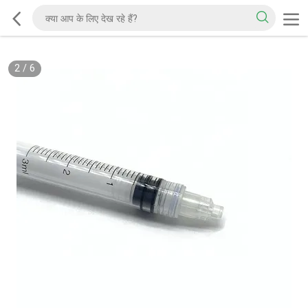
2
/
6