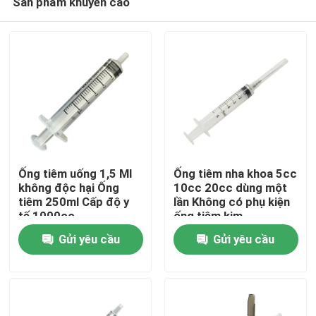
Sản phẩm khuyến cáo
Ống tiêm uống 1,5 Ml
Ống tiêm nha khoa 5cc
không độc hại Ống
10cc 20cc dùng một
tiêm 250ml Cấp độ y
lần Không có phụ kiện
tế 1000cc
ống tiêm kim
Nhà
Gửi yêu cầu
Gửi yêu cầu
Sản phẩm
Về chúng tôi