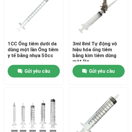
Tham quan nhà máy
Kiểm soát chất lượng
1CC Ống tiêm dưới da
3ml 8ml Tự động vô
dùng một lần Ống tiêm
hiệu hóa ống tiêm
Liên hệ chúng tôi
y tế bằng nhựa 50cc
bằng kim tiêm dùng
một lần
Gửi yêu cầu
Gửi yêu cầu
Yêu cầu báo giá
Cao su silicon y tế
Nút cao su y tế
Pít tông ống tiêm cao su