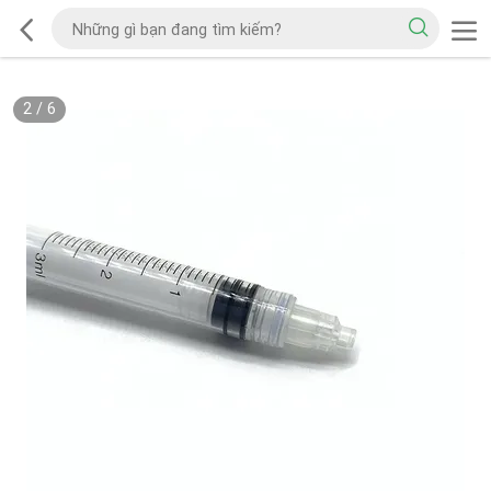
2
/
6