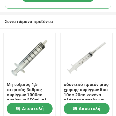
Συνιστώμενα προϊόντα
Αρχική Σελίδα
Μη τοξικός 1,5
οδοντικό προϊόν μίας
ιατρικός βαθμός
χρήσης συρίγγων 5cc
συρίγγων 1000cc
10cc 20cc κανένα
Προϊόντα
συρίγγων 250ml μιλ.
εξάρτημα συρίγγων
προφορικός
βελόνων
Αποστολή
Αποστολή
Σχετικά με εμάς