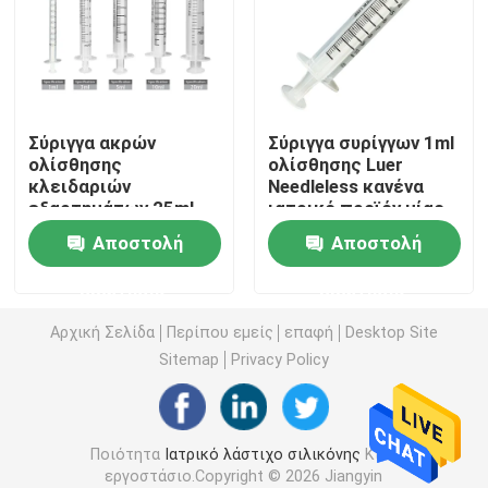
Εξαρτήματα συρίγγων
Εξαρτήματα συλλογής αίματος
Σύριγγα ακρών
Σύριγγα συρίγγων 1ml
ολίσθησης
ολίσθησης Luer
κλειδαριών
Needleless κανένα
Πώμα βουτυλικού λάστιχου
εξαρτημάτων 25ml
ιατρικό προϊόν μίας
Luer συρίγγων
χρήσης βελόνων
Αποστολή
Αποστολή
ολίσθησης CE ISO
Γεμισμένα εκ των προτέρων μέρη συρίγγων
10ml Luer
ερώτησης
ερώτησης
Αλογονημένο βουτυλικό λάστιχο
Αρχική Σελίδα
Περίπου εμείς
επαφή
Desktop Site
Sitemap
Privacy Policy
Ιατρικός σωλήνας σιλικόνης
Ποιότητα
Ιατρικό λάστιχο σιλικόνης
Κίνα
Σωλήνας αποξηράνσεων
εργοστάσιο.Copyright © 2026 Jiangyin