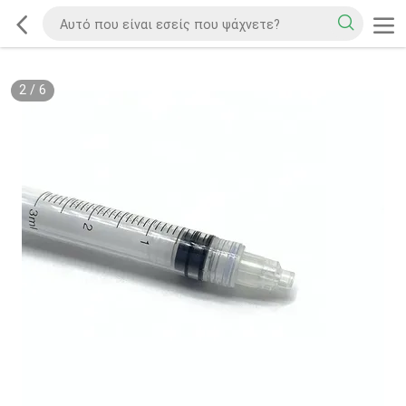
2
/
6