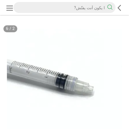
6
/
2